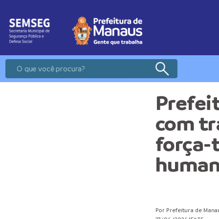
Prefei
com tr
força-
humani
Por Prefeitura de Mana