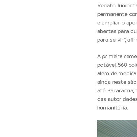
Renato Junior 
permanente com 
e ampliar o apo
abertas para qu
para servir”, afi
A primeira reme
potável, 560 co
além de medicam
ainda neste sáb
até Pacaraima, 
das autoridades
humanitária.