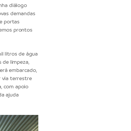
nha diálogo
 novas demandas
de portas
aremos prontos
l litros de água
s de limpeza,
será embarcado,
 via terrestre
a, com apoio
da ajuda