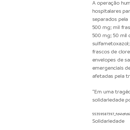
A operação hum
hospitalares pa
separados pela 
500 mg; mil fra
500 mg; 50 mil 
sulfametoxazol; 
frascos de clore
envelopes de s
emergenciais d
afetadas pela t
“Em uma tragéd
solidariedade p
55359587397_fd41dfd
Solidariedade