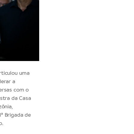
rticulou uma
lerar a
versas com o
istra da Casa
zônia,
1ª Brigada de
o.