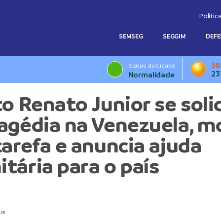
Polític
SEMSEG
SEGGIM
DEFE
38
Status da Cidade
23
Normalidade
to Renato Junior se soli
agédia na Venezuela, mo
tarefa e anuncia ajuda
tária para o país
us