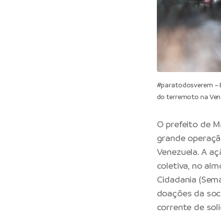
#paratodosverem – E
do terremoto na Ven
O prefeito de M
grande operação
Venezuela. A aç
coletiva, no alm
Cidadania (Sema
doações da soci
corrente de sol