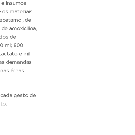
 e insumos
e os materiais
acetamol, de
de amoxicilina,
idos de
50 ml; 800
Lactato e mil
o as demandas
 nas áreas
 cada gesto de
to.