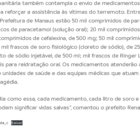
anitária também contempla o envio de medicamentos
ra reforçar a assistência às vítimas do terremoto. Entr
Prefeitura de Manaus estão 50 mil comprimidos de par
scos de paracetamol (solução oral); 20 mil comprimidos 
comprimidos de cefalexina, de 500 mg; 50 mil comprim
mil frascos de soro fisiológico (cloreto de sódio), de 2
to de sódio injetável, de 500 ml; mil frascos de Ringer 
ais para reidratação oral. Os medicamentos atenderã
e unidades de saúde e das equipes médicas que atuam
ragédia.
ia como essa, cada medicamento, cada litro de soro e
odem significar vidas salvas”, comentou o prefeito Rena
6da_c
Baixar