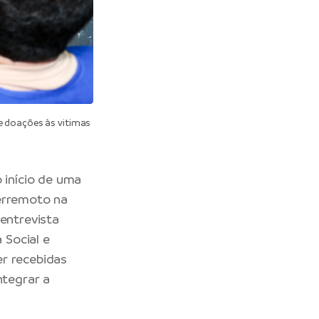
e doações às vitimas
 início de uma
terremoto na
 entrevista
 Social e
er recebidas
ntegrar a