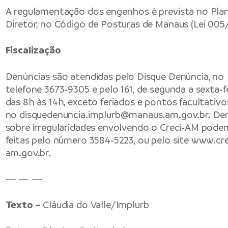
A regulamentação dos engenhos é prevista no Pla
Diretor, no Código de Posturas de Manaus (Lei 005
Fiscalização
Denúncias são atendidas pelo Disque Denúncia, no
telefone 3673-9305 e pelo 161, de segunda a sexta-fe
das 8h às 14h, exceto feriados e pontos facultativos
no
disquedenuncia.implurb@manaus.am.gov.br
. De
sobre irregularidades envolvendo o Creci-AM pode
feitas pelo número 3584-5223, ou pelo site
www.cre
am.gov.br
.
— — —
Texto –
Cláudia do Valle/Implurb