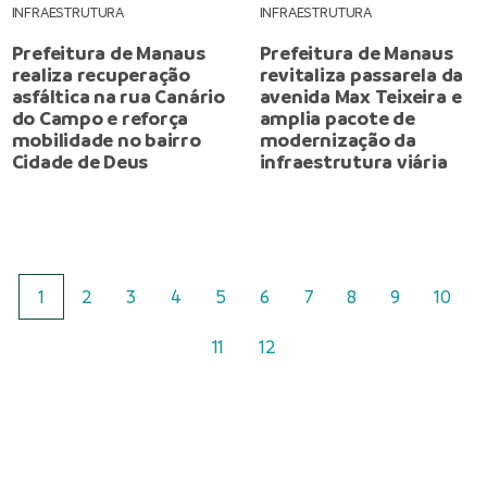
INFRAESTRUTURA
INFRAESTRUTURA
Prefeitura de Manaus
Prefeitura de Manaus
realiza recuperação
revitaliza passarela da
asfáltica na rua Canário
avenida Max Teixeira e
do Campo e reforça
amplia pacote de
mobilidade no bairro
modernização da
Cidade de Deus
infraestrutura viária
1
2
3
4
5
6
7
8
9
10
11
12