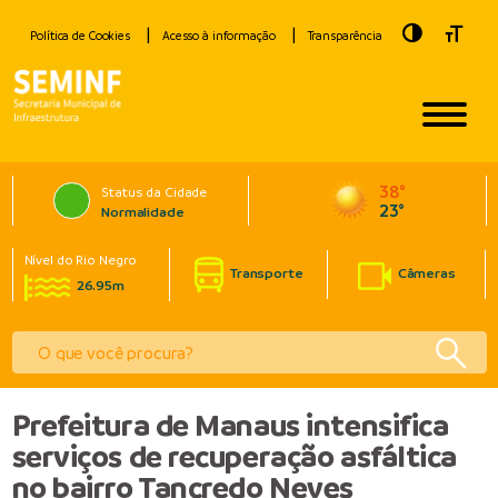
Toggle Hig
Toggle
Política de Cookies
Acesso à informação
Transparência
38°
Status da Cidade
23°
Normalidade
Nível do Rio Negro
Transporte
Câmeras
26.95m
Prefeitura de Manaus intensifica
serviços de recuperação asfáltica
no bairro Tancredo Neves