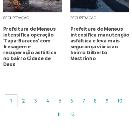
RECUPERAÇÃO
RECUPERAÇÃO
Prefeitura de Manaus
Prefeitura de Manaus
intensifica operação
intensifica manutenção
‘Tapa-Buracos’ com
asfáltica e leva mais
fresagem e
segurança viária ao
recuperação asfáltica
bairro Gilberto
no bairro Cidade de
Mestrinho
Deus
1
2
3
4
5
6
7
8
9
10
11
12