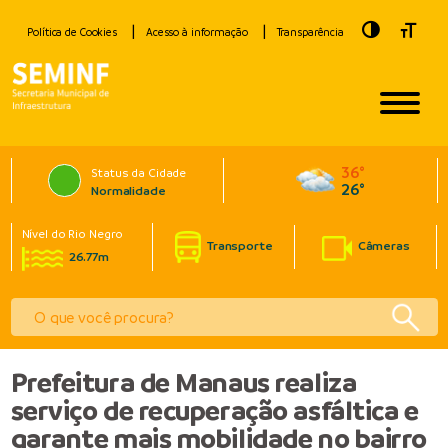
Toggle Hig
Toggle
Política de Cookies
Acesso à informação
Transparência
36°
Status da Cidade
26°
Normalidade
Nível do Rio Negro
Transporte
Câmeras
26.77m
Prefeitura de Manaus realiza
serviço de recuperação asfáltica e
garante mais mobilidade no bairro