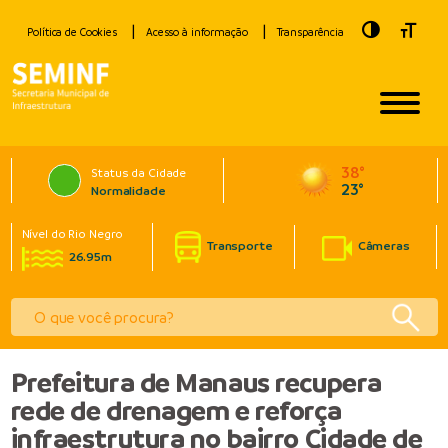
Toggle Hig
Toggle
Política de Cookies
Acesso à informação
Transparência
38°
Status da Cidade
23°
Normalidade
Nível do Rio Negro
Transporte
Câmeras
26.95m
Prefeitura de Manaus recupera
rede de drenagem e reforça
infraestrutura no bairro Cidade de