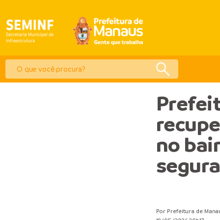
Prefei
recupe
no bair
segura
Por Prefeitura de Mana