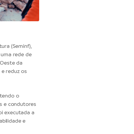
tura
(Seminf),
e uma rede de
a Oeste da
 e reduz os
tendo o
s e condutores
oi executada a
abilidade e