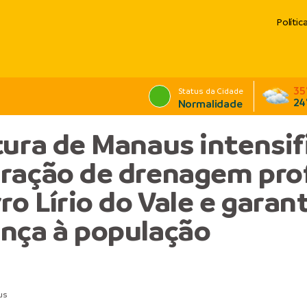
Polític
35
Status da Cidade
24
Normalidade
tura de Manaus intensif
ração de drenagem pro
ro Lírio do Vale e garan
nça à população
us