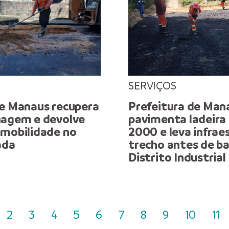
SERVIÇOS
de Manaus recupera
Prefeitura de Man
nagem e devolve
pavimenta ladeira
 mobilidade no
2000 e leva infrae
ada
trecho antes de ba
Distrito Industrial
2
3
4
5
6
7
8
9
10
11