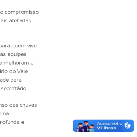
u o compromisso
ais afetadas
para quem vive
sas equipes
ue melhoram a
írio do Vale
ade para
secretário.
enso das chuvas
o na
rofunda e