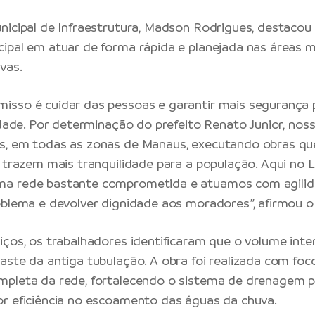
nicipal de Infraestrutura, Madson Rodrigues, destaco
ipal em atuar de forma rápida e planejada nas áreas m
vas.
isso é cuidar das pessoas e garantir mais segurança 
cidade. Por determinação do prefeito Renato Junior, nos
s, em todas as zonas de Manaus, executando obras q
e trazem mais tranquilidade para a população. Aqui no L
a rede bastante comprometida e atuamos com agilid
oblema e devolver dignidade aos moradores”, afirmou o 
iços, os trabalhadores identificaram que o volume int
aste da antiga tubulação. A obra foi realizada com foc
mpleta da rede, fortalecendo o sistema de drenagem p
r eficiência no escoamento das águas da chuva.