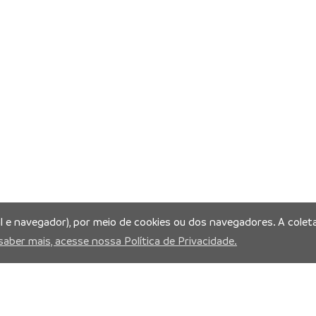
al e navegador), por meio de cookies ou dos navegadores. A coleta
saber mais, acesse nossa Política de Privacidade.
is: