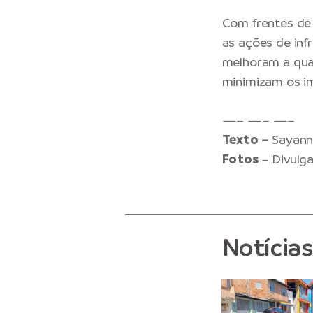
Com frentes de 
as ações de in
melhoram a qual
minimizam os i
—– —– —–
Texto –
Sayann
Fotos
– Divulg
Notícia