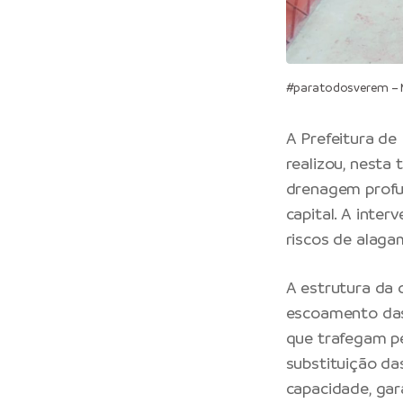
#paratodosverem – M
A
Prefeitura de
realizou, nesta
drenagem profun
capital. A inte
riscos de alaga
A estrutura da
escoamento das
que trafegam pe
substituição da
capacidade, gar