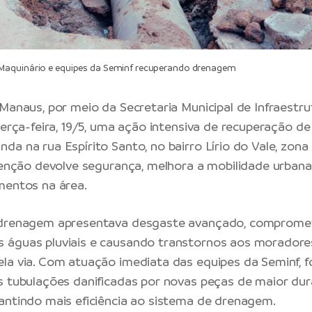
aquinário e equipes da Seminf recuperando drenagem
 Manaus
, por meio da
Secretaria Municipal de Infraestru
 terça-feira, 19/5, uma ação intensiva de recuperação d
da na rua Espírito Santo, no bairro Lírio do Vale, zon
rvenção devolve segurança, melhora a mobilidade urbana
mentos na área.
 drenagem apresentava desgaste avançado, comprome
 águas pluviais e causando transtornos aos moradore
la via. Com atuação imediata das equipes da Seminf, f
s tubulações danificadas por novas peças de maior dur
antindo mais eficiência ao sistema de drenagem.