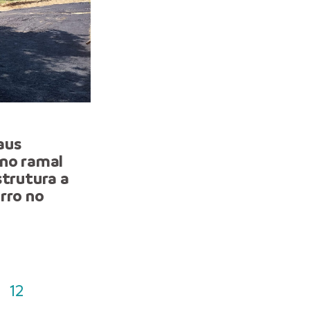
SERVIÇOS
aus
Programa “Manaus que a
 no ramal
Gente Cuida” fortalece
strutura a
infraestrutura na comun
rro no
Val Paraíso, zona Leste 
cidade
12