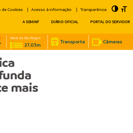
Toggle
Togg
a de Cookies
Acesso à informação
Transparência
A SEMINF
DIÁRIO OFICIAL
PORTAL DO SERVIDOR
Nível do Rio Negro
°
Transporte
Câmeras
°
27.03m
ica
funda
te mais