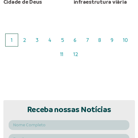
Cidade de Deus
infraestrutura viária
1
2
3
4
5
6
7
8
9
10
11
12
Receba nossas Notícias