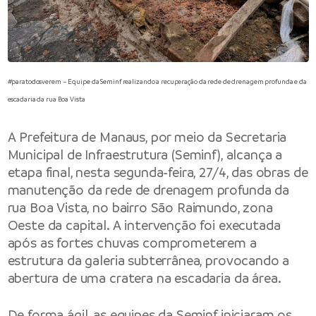
#paratodosverem – Equipe da Seminf realizando a recuperação da rede de drenagem profunda e da
escadaria da rua Boa Vista
A
Prefeitura de Manaus
, por meio da
Secretaria
Municipal de Infraestrutura
(Seminf), alcança a
etapa final, nesta segunda-feira, 27/4, das obras de
manutenção da rede de drenagem profunda da
rua Boa Vista, no bairro São Raimundo, zona
Oeste da capital. A intervenção foi executada
após as fortes chuvas comprometerem a
estrutura da galeria subterrânea, provocando a
abertura de uma cratera na escadaria da área.
De forma ágil, as equipes da Seminf iniciaram os