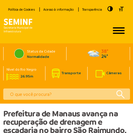
Toggle Hig
Toggle
Política de Cookies
Acesso à informação
Transparência
38°
Status da Cidade
24°
Normalidade
Nível do Rio Negro
Transporte
Câmeras
26.95m
Prefeitura de Manaus avança na
recuperação de drenagem e
escadaria no bairro São Raimundo,