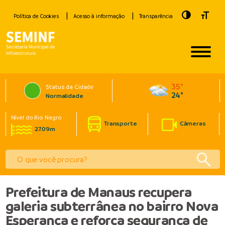
Toggle Hig
Toggle
Política de Cookies
Acesso à informação
Transparência
35°
Status da Cidade
24°
Normalidade
Nível do Rio Negro
Transporte
Câmeras
27.09m
Prefeitura de Manaus recupera
galeria subterrânea no bairro Nova
Esperança e reforça segurança de