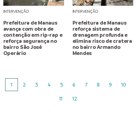
INTERVENÇÃO
INTERVENÇÃO
Prefeitura de Manaus
Prefeitura de Manaus
avança com obra de
reforça sistema de
contenção em rip-rap e
drenagem profunda e
reforça segurança no
elimina risco de cratera
bairro São José
no bairro Armando
Operário
Mendes
1
2
3
4
5
6
7
8
9
10
11
12