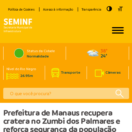
Toggle Hig
Toggle
Política de Cookies
Acesso à informação
Transparência
38°
Status da Cidade
24°
Normalidade
Nível do Rio Negro
Transporte
Câmeras
26.95m
Prefeitura de Manaus recupera
cratera no Zumbi dos Palmares e
reforça segurança da população