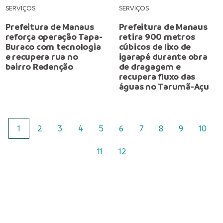
SERVIÇOS
SERVIÇOS
Prefeitura de Manaus
Prefeitura de Manaus
reforça operação Tapa-
retira 900 metros
Buraco com tecnologia
cúbicos de lixo de
e recupera rua no
igarapé durante obra
bairro Redenção
de dragagem e
recupera fluxo das
águas no Tarumã-Açu
1
2
3
4
5
6
7
8
9
10
11
12