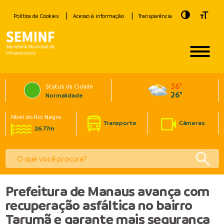
Toggle Hig
Toggle
Política de Cookies
Acesso à informação
Transparência
36°
Status da Cidade
26°
Normalidade
Nível do Rio Negro
Transporte
Câmeras
26.77m
Prefeitura de Manaus avança com
recuperação asfáltica no bairro
Tarumã e garante mais segurança