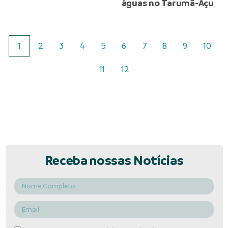
águas no Tarumã-Açu
1
2
3
4
5
6
7
8
9
10
11
12
Receba nossas Notícias