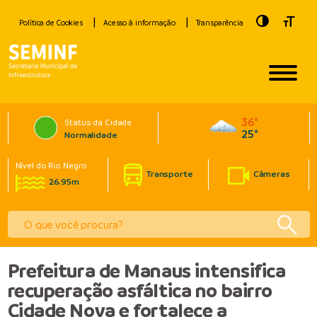
Toggle Hig
Toggle
Política de Cookies
Acesso à informação
Transparência
36°
Status da Cidade
25°
Normalidade
Nível do Rio Negro
Transporte
Câmeras
26.95m
Prefeitura de Manaus intensifica
recuperação asfáltica no bairro
Cidade Nova e fortalece a