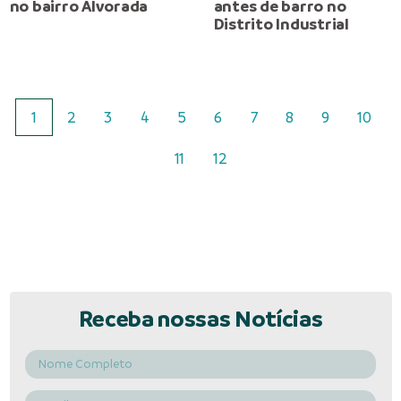
no bairro Alvorada
antes de barro no
Distrito Industrial
1
2
3
4
5
6
7
8
9
10
11
12
Receba nossas Notícias