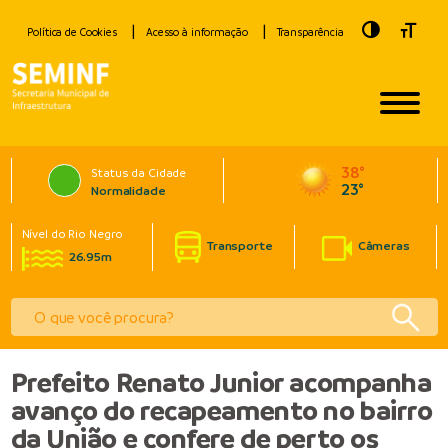
Toggle Hig
Toggle
Política de Cookies
Acesso à informação
Transparência
38°
Status da Cidade
23°
Normalidade
Nível do Rio Negro
Transporte
Câmeras
26.95m
Prefeito Renato Junior acompanha
avanço do recapeamento no bairro
da União e confere de perto os