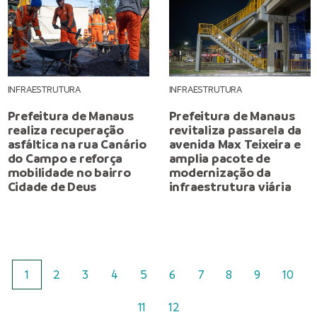
INFRAESTRUTURA
INFRAESTRUTURA
Prefeitura de Manaus
Prefeitura de Manaus
realiza recuperação
revitaliza passarela da
asfáltica na rua Canário
avenida Max Teixeira e
do Campo e reforça
amplia pacote de
mobilidade no bairro
modernização da
Cidade de Deus
infraestrutura viária
1
2
3
4
5
6
7
8
9
10
11
12