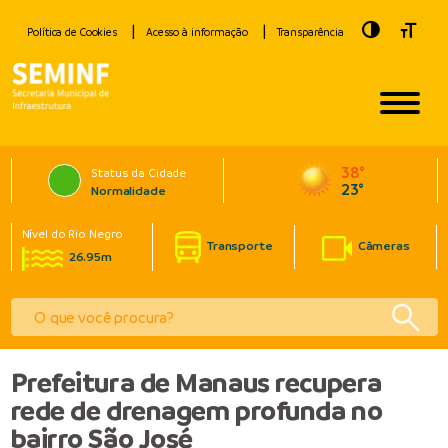
Toggle Hig
Toggle
Política de Cookies
Acesso à informação
Transparência
38°
Status da Cidade
23°
Normalidade
Nível do Rio Negro
Transporte
Câmeras
26.95m
Prefeitura de Manaus recupera
rede de drenagem profunda no
bairro São José