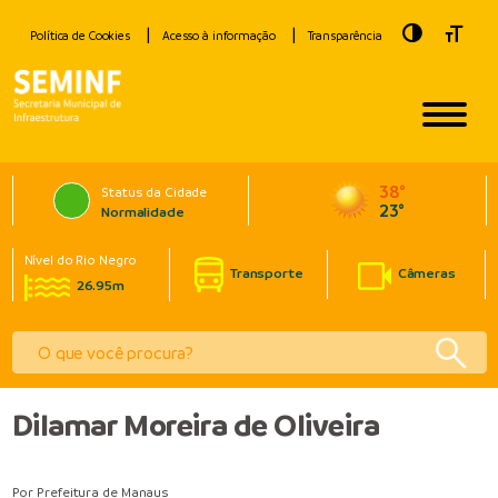
Toggle Hig
Toggle
Política de Cookies
Acesso à informação
Transparência
38°
Status da Cidade
23°
Normalidade
Nível do Rio Negro
Transporte
Câmeras
26.95m
Dilamar Moreira de Oliveira
Por Prefeitura de Manaus