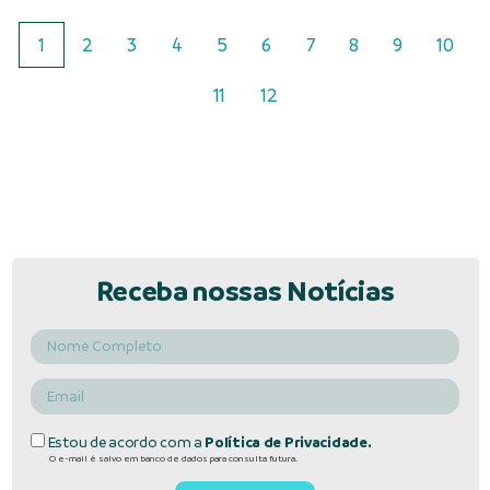
1
2
3
4
5
6
7
8
9
10
11
12
Receba nossas Notícias
Estou de acordo com a
Política de Privacidade.
O e-mail é salvo em banco de dados para consulta futura.