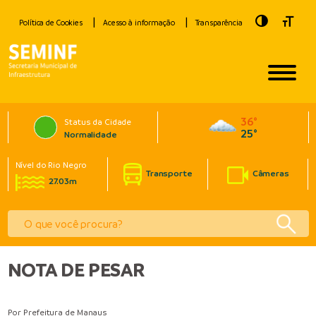
Toggle Hig
Toggle
Política de Cookies
Acesso à informação
Transparência
36°
Status da Cidade
25°
Normalidade
Nível do Rio Negro
Transporte
Câmeras
27.03m
NOTA DE PESAR
Por Prefeitura de Manaus