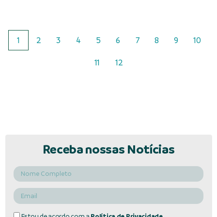
1
2
3
4
5
6
7
8
9
10
11
12
Receba nossas Notícias
Estou de acordo com a
Política de Privacidade.