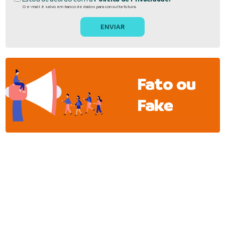
O e-mail é salvo em banco de dados para consulta futura.
Fato ou
Fake