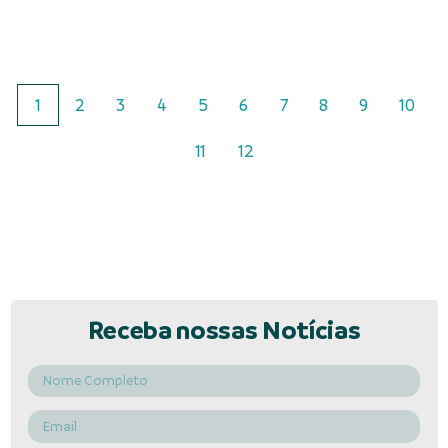
1
2
3
4
5
6
7
8
9
10
11
12
Receba nossas Notícias