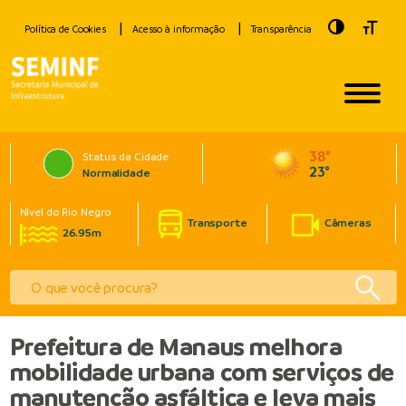
Toggle Hig
Toggle
Política de Cookies
Acesso à informação
Transparência
38°
Status da Cidade
23°
Normalidade
Nível do Rio Negro
Transporte
Câmeras
26.95m
Prefeitura de Manaus melhora
mobilidade urbana com serviços de
manutenção asfáltica e leva mais