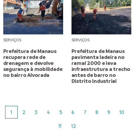
SERVIÇOS
SERVIÇOS
Prefeitura de Manaus
Prefeitura de Manaus
recupera rede de
pavimenta ladeira no
drenagem e devolve
ramal 2000 e leva
segurança à mobilidade
infraestrutura a trecho
no bairro Alvorada
antes de barro no
Distrito Industrial
1
2
3
4
5
6
7
8
9
10
11
12