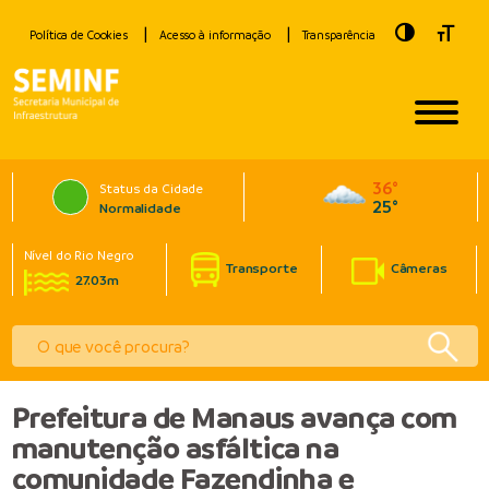
Toggle Hig
Toggle
Política de Cookies
Acesso à informação
Transparência
36°
Status da Cidade
25°
Normalidade
Nível do Rio Negro
Transporte
Câmeras
27.03m
Prefeitura de Manaus avança com
manutenção asfáltica na
comunidade Fazendinha e