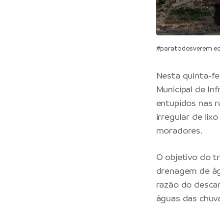
#paratodosverem equ
Nesta quinta-fe
Municipal de In
entupidos nas r
irregular de li
moradores.
O objetivo do tr
drenagem de águ
razão do descar
águas das chuv