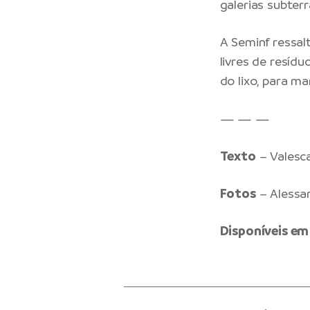
galerias subterr
A Seminf ressal
livres de resíd
do lixo, para ma
— — —
Texto
– Valesca
Fotos
– Alessa
Disponíveis em