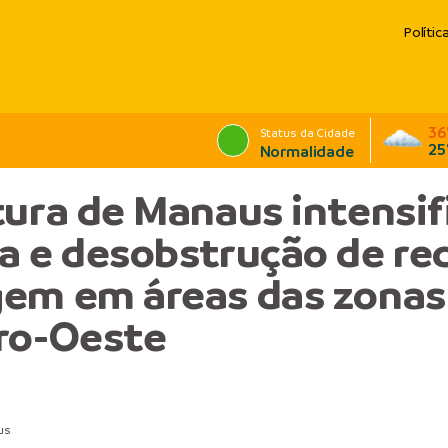
Polític
36
Status da Cidade
25
Normalidade
tura de Manaus intensif
a e desobstrução de re
em em áreas das zonas
ro-Oeste
us