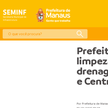
Prefei
limpez
drenag
e Cent
Por Prefeitura de Mana