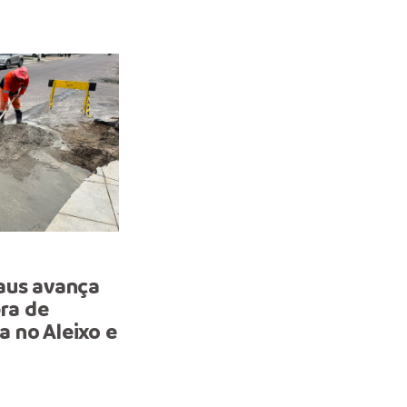
PREVENÇÃO
aus avança
Prefeitura de Manaus
bra de
intensifica limpeza de
 no Aleixo e
drenagem no Centro par
prevenir alagamentos e
garantir mais segurança 
população