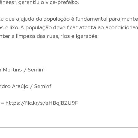
âneas”, garantiu o vice-prefeito.
ta que a ajuda da população é fundamental para mante
uos e lixo. A população deve ficar atenta ao acondicion
nter a limpeza das ruas, rios e igarapés.
 Martins / Seminf
ndro Araújo / Seminf
 –
https://flic.kr/s/aHBqjBZU9F