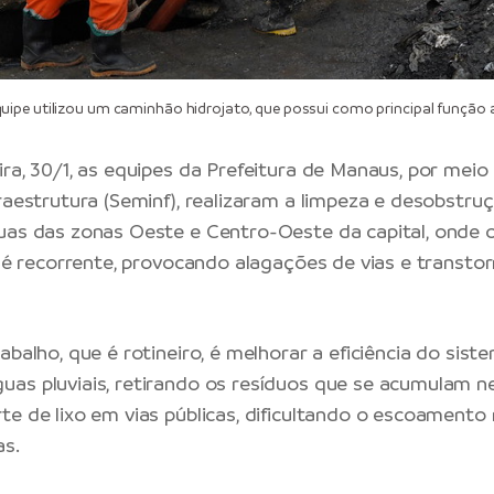
ipe utilizou um caminhão hidrojato, que possui como principal função 
ira, 30/1, as equipes da Prefeitura de Manaus, por meio
fraestrutura (Seminf), realizaram a limpeza e desobstru
uas das zonas Oeste e Centro-Oeste da capital, onde 
xo é recorrente, provocando alagações de vias e transto
abalho, que é rotineiro, é melhorar a eficiência do sist
as pluviais, retirando os resíduos que se acumulam n
te de lixo em vias públicas, dificultando o escoamento
as.