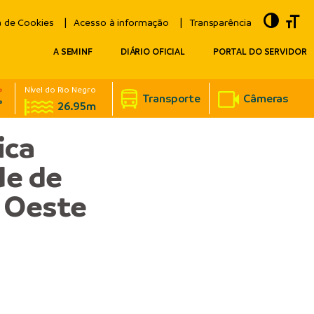
Toggle
Togg
a de Cookies
Acesso à informação
Transparência
A SEMINF
DIÁRIO OFICIAL
PORTAL DO SERVIDOR
Nível do Rio Negro
°
Transporte
Câmeras
°
26.95m
ica
de de
 Oeste