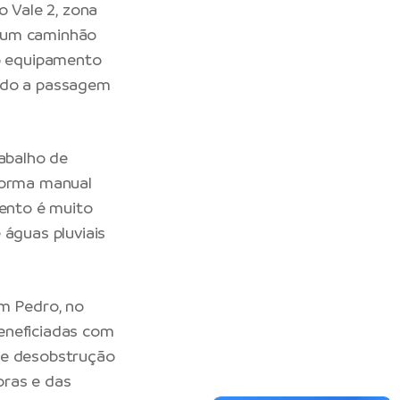
o Vale 2, zona
o um caminhão
 o equipamento
ando a passagem
rabalho de
 forma manual
mento é muito
 águas pluviais
om Pedro, no
eneficiadas com
 e desobstrução
oras e das