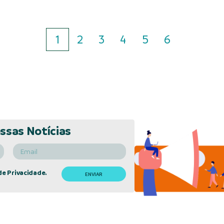
1
2
3
4
5
6
ssas Notícias
de Privacidade.