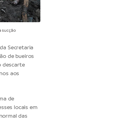
a sucção
 da Secretaria
ção de bueiros
o descarte
rnos aos
ema de
esses locais em
 normal das