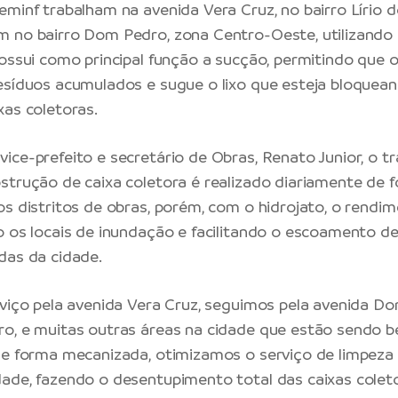
eminf trabalham na avenida Vera Cruz, no bairro Lírio d
m no bairro Dom Pedro, zona Centro-Oeste, utilizand
possui como principal função a sucção, permitindo que
esíduos acumulados e sugue o lixo que esteja bloque
xas coletoras.
ice-prefeito e secretário de Obras, Renato Junior, o t
strução de caixa coletora é realizado diariamente de
os distritos de obras, porém, com o hidrojato, o rendi
o os locais de inundação e facilitando o escoamento de
das da cidade.
rviço pela avenida Vera Cruz, seguimos pela avenida D
o, e muitas outras áreas na cidade que estão sendo b
De forma mecanizada, otimizamos o serviço de limpeza
ade, fazendo o desentupimento total das caixas colet