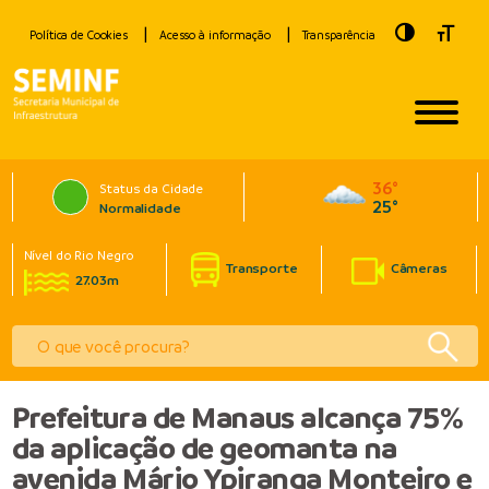
Toggle Hig
Toggle
Política de Cookies
Acesso à informação
Transparência
36°
Status da Cidade
25°
Normalidade
Nível do Rio Negro
Transporte
Câmeras
27.03m
Prefeitura de Manaus alcança 75%
da aplicação de geomanta na
avenida Mário Ypiranga Monteiro e