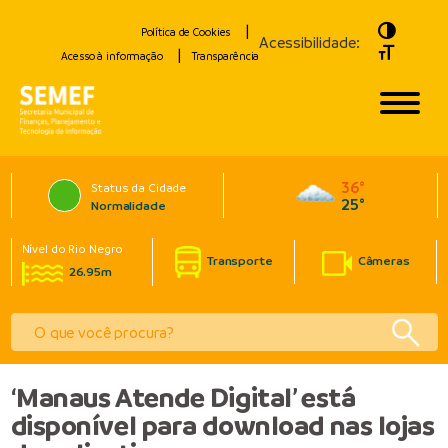
Toggle H
Política de Cookies
Acessibilidade:
Toggle Fo
Acesso à informação
Transparência
36°
Status da Cidade
25°
Normalidade
Nível do Rio Negro
Transporte
Câmeras
26.95m
‘Manaus Atende Digital’ está
disponível para download nas lojas