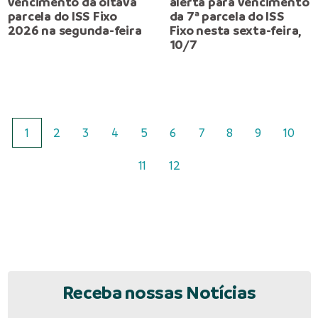
vencimento da oitava
alerta para vencimento
parcela do ISS Fixo
da 7ª parcela do ISS
2026 na segunda-feira
Fixo nesta sexta-feira,
10/7
1
2
3
4
5
6
7
8
9
10
11
12
Receba nossas Notícias