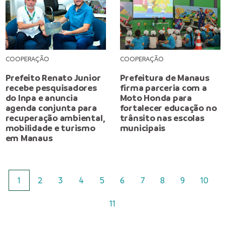
COOPERAÇÃO
COOPERAÇÃO
Prefeito Renato Junior
Prefeitura de Manaus
recebe pesquisadores
firma parceria com a
do Inpa e anuncia
Moto Honda para
agenda conjunta para
fortalecer educação no
recuperação ambiental,
trânsito nas escolas
mobilidade e turismo
municipais
em Manaus
1
2
3
4
5
6
7
8
9
10
11