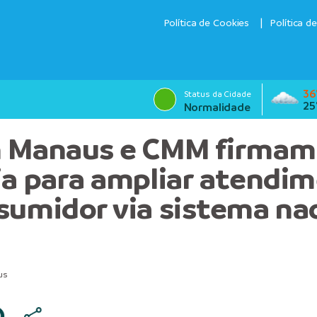
Política de Cookies
Política d
36
Status da Cidade
25
Normalidade
n Manaus e CMM firmam
ia para ampliar atendi
sumidor via sistema na
us