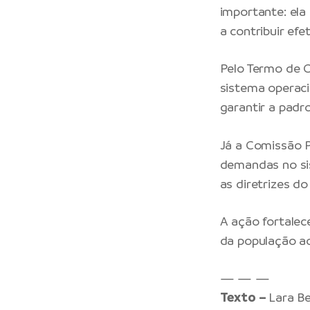
importante: ela
a contribuir efe
Pelo Termo de C
sistema operaci
garantir a padr
Já a Comissão 
demandas no sis
as diretrizes do
A ação fortale
da população ao
— — —
Texto –
Lara B