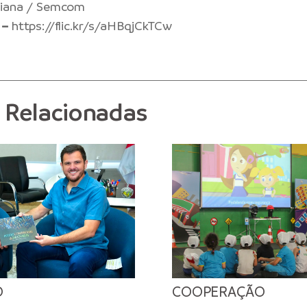
iana / Semcom
 –
https://flic.kr/s/aHBqjCkTCw
s Relacionadas
O
COOPERAÇÃO