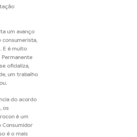
itação
enta um avanço
 consumerista,
. E é muito
o Permanente
 oficializa,
de, um trabalho
ou.
ncia do acordo
, os
Procon é um
do Consumidor
so é o mais