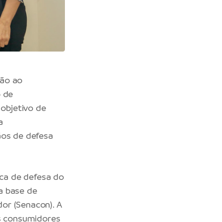
ção ao
o de
objetivo de
a
ãos de defesa
ica de defesa do
a base de
or (Senacon). A
s consumidores