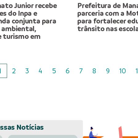
ato Junior recebe
Prefeitura de Man
es do Inpa e
parceria com a M
nda conjunta para
para fortalecer ed
 ambiental,
trânsito nas escol
e turismo em
1
2
3
4
5
6
7
8
9
10
1
ssas Notícias