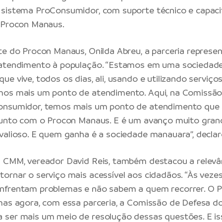
 sistema ProConsumidor, com suporte técnico e capac
 Procon Manaus.
te do Procon Manaus, Onilda Abreu, a parceria repres
 atendimento à população. “Estamos em uma sociedade
e vive, todos os dias, ali, usando e utilizando serviços
mos mais um ponto de atendimento. Aqui, na Comissã
nsumidor, temos mais um ponto de atendimento que se
junto com o Procon Manaus. E é um avanço muito gran
valioso. E quem ganha é a sociedade manauara”, declar
a CMM, vereador David Reis, também destacou a relevâ
ornar o serviço mais acessível aos cidadãos. “Às vezes
nfrentam problemas e não sabem a quem recorrer. O 
mas agora, com essa parceria, a Comissão de Defesa 
ser mais um meio de resolução dessas questões. E is