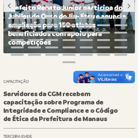
Prefeito Renato Junior participa do
Jubileu de Ouro do Jiu-Jítsu e anuncia
ampliação para 150 atletas
beneficiados com apoio para
competições
CAPACITAÇÃO
Servidores da CGM recebem
capacitação sobre Programa de
Integridade e Compliance e o Código
de Ética da Prefeitura de Manaus
TERCEIRA IDADE