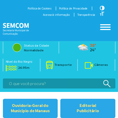
Toggle H
Política de Cookies
Política de Privacidade
Toggle Fo
Acesso à informação
Transparência
38°
Status da Cidade
24°
Normalidade
Nível do Rio Negro
Transporte
Câmeras
26.95m
Ouvidoria-Geral do
Editorial
Município de Manaus
Publicitário