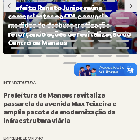
Prefeito Renato Junior reúne
comerciantes na CDL e anuncia
medidas de desburocratização
reforçando ações de revitalização do
Centro de Manaus
INFRAESTRUTURA
Prefeitura de Manaus revitaliza
passarela da avenida Max Teixeira e
amplia pacote de modernização da
infraestrutura viária
EMPREENDEDORISMO