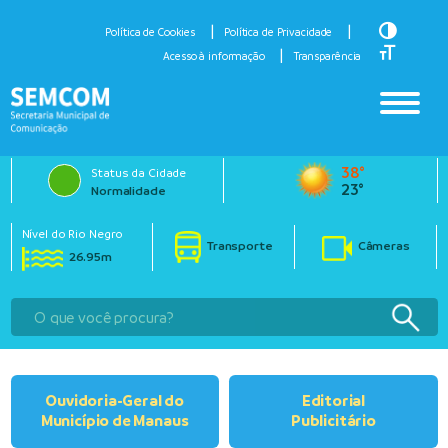
Toggle H
Política de Cookies
Política de Privacidade
Toggle Fo
Acesso à informação
Transparência
38°
Status da Cidade
23°
Normalidade
Nível do Rio Negro
Transporte
Câmeras
26.95m
Ouvidoria-Geral do
Editorial
Município de Manaus
Publicitário