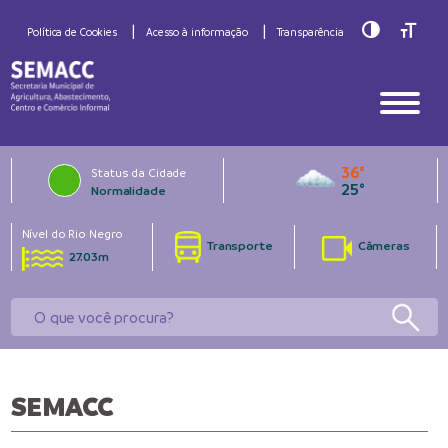
Toggle Hig
Toggle
Política de Cookies
Acesso à informação
Transparência
36°
Status da Cidade
25°
Normalidade
Nível do Rio Negro
Transporte
Câmeras
27.03m
SEMACC