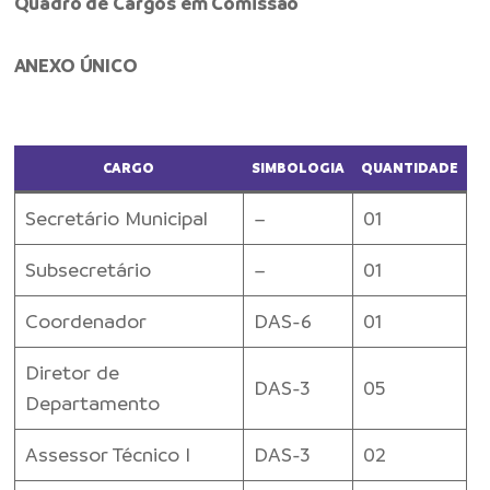
Quadro de Cargos em Comissão
ANEXO ÚNICO
CARGO
SIMBOLOGIA
QUANTIDADE
Secretário Municipal
–
01
Subsecretário
–
01
Coordenador
DAS-6
01
Diretor de
DAS-3
05
Departamento
Assessor Técnico I
DAS-3
02