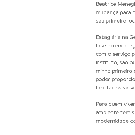
Beatrice Menegh
mudança para o
seu primeiro loc
Estagiária na G
fase no endereç
com o serviço p
instituto, são 
minha primeira 
poder proporcio
facilitar os serv
Para quem viven
ambiente tem si
modernidade do