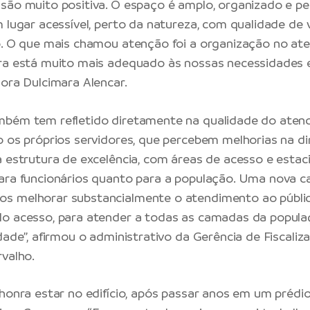
são muito positiva. O espaço é amplo, organizado e p
m lugar acessível, perto da natureza, com qualidade de 
o. O que mais chamou atenção foi a organização no at
ra está muito mais adequado às nossas necessidades e
dora Dulcimara Alencar.
mbém tem refletido diretamente na qualidade do aten
o os próprios servidores, que percebem melhorias na d
a estrutura de excelência, com áreas de acesso e est
ara funcionários quanto para a população. Uma nova c
s melhorar substancialmente o atendimento ao públic
lo acesso, para atender a todas as camadas da popula
idade”, afirmou o administrativo da Gerência de Fiscali
rvalho.
 honra estar no edifício, após passar anos em um prédi