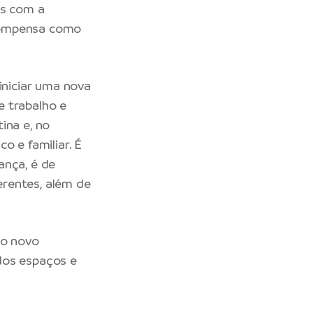
es com a
 Compensa como
iniciar uma nova
e trabalho e
ina e, no
o e familiar. É
ança, é de
erentes, além de
do novo
dos espaços e