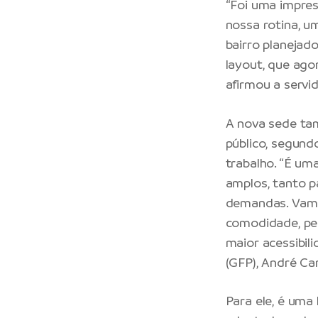
“Foi uma impres
nossa rotina, u
bairro planejad
layout, que ago
afirmou a servi
A nova sede ta
público, segund
trabalho. “É um
amplos, tanto p
demandas. Vamo
comodidade, pe
maior acessibil
(GFP), André Ca
Para ele, é uma