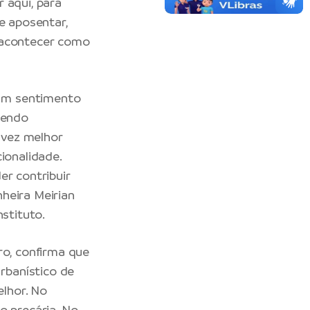
 aqui, para
e aposentar,
o acontecer como
um sentimento
sendo
 vez melhor
ionalidade.
er contribuir
heira Meirian
stituto.
ro, confirma que
rbanístico de
lhor. No
o precária. No