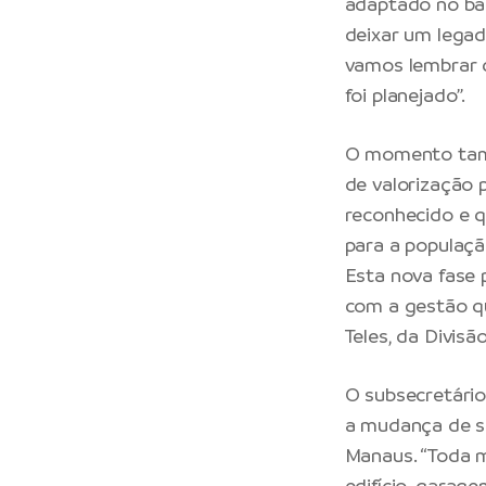
adaptado no bai
deixar um legad
vamos lembrar q
foi planejado”.
O momento tamb
de valorização 
reconhecido e 
para a populaçã
Esta nova fase 
com a gestão qu
Teles, da Divisã
O subsecretário
a mudança de s
Manaus. “Toda 
edifício-garage