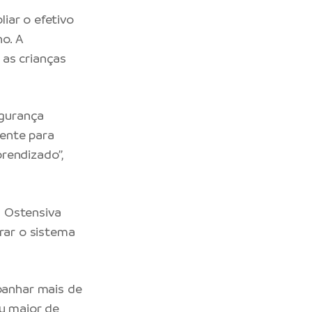
liar o efetivo
no. A
 as crianças
egurança
ente para
rendizado”,
a Ostensiva
orar o sistema
anhar mais de
au maior de