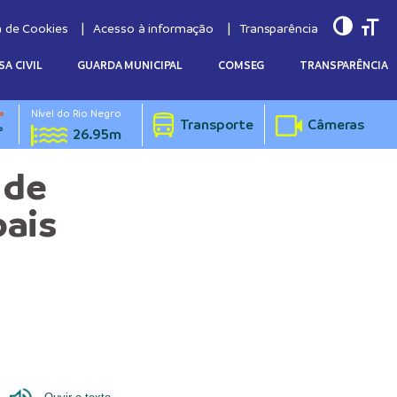
Toggle
Togg
a de Cookies
Acesso à informação
Transparência
SA CIVIL
GUARDA MUNICIPAL
COMSEG
TRANSPARÊNCIA
Nível do Rio Negro
°
Transporte
Câmeras
°
26.95m
 de
pais