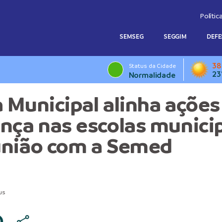
Polític
SEMSEG
SEGGIM
DEFE
38
Status da Cidade
23
Normalidade
 Municipal alinha ações
nça nas escolas munici
nião com a Semed
us