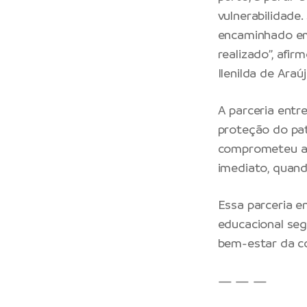
vulnerabilidade
encaminhado em
realizado”, afi
Ilenilda de Araúj
A parceria ent
proteção do pat
comprometeu a 
imediato, quand
Essa parceria e
educacional seg
bem-estar da c
— — —