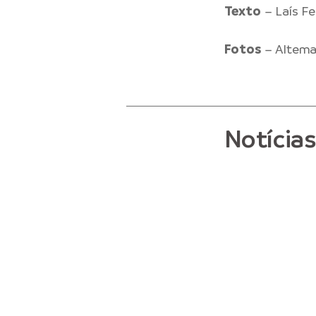
Texto
– Laís F
Fotos
– Altema
Notícia