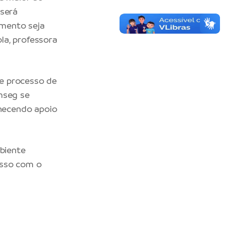
 será
amento seja
la, professora
e processo de
mseg se
necendo apoio
mbiente
isso com o