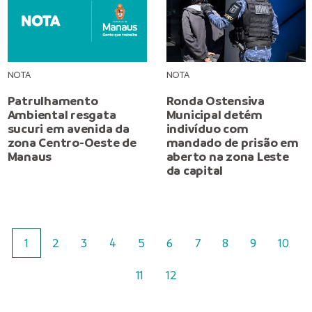
NOTA
NOTA
Patrulhamento
Ronda Ostensiva
Ambiental resgata
Municipal detém
sucuri em avenida da
indivíduo com
zona Centro-Oeste de
mandado de prisão em
Manaus
aberto na zona Leste
da capital
1
2
3
4
5
6
7
8
9
10
11
12