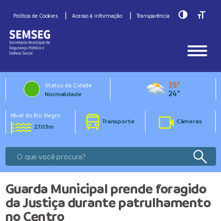
Toggle Hig
Toggle
Política de Cookies
Acesso à informação
Transparência
35°
Status da Cidade
24°
Normalidade
Nível do Rio Negro
Transporte
Câmeras
27.03m
Guarda Municipal prende foragido
da Justiça durante patrulhamento
no Centro