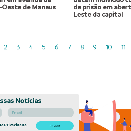
o-Oeste de Manaus
de prisão em aber
Leste da capital
2
3
4
5
6
7
8
9
10
11
ssas Notícias
de Privacidade.