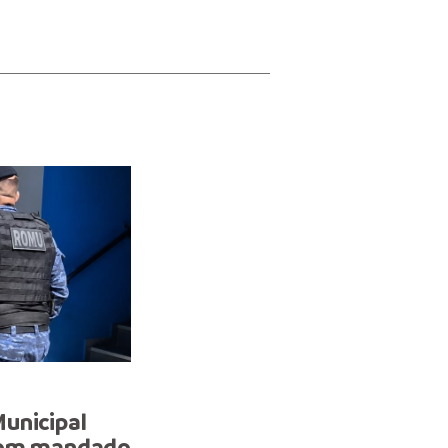
NOTA
unicipal
Guarda Municipal realiza
com mandado
prisões por tráfico de dr