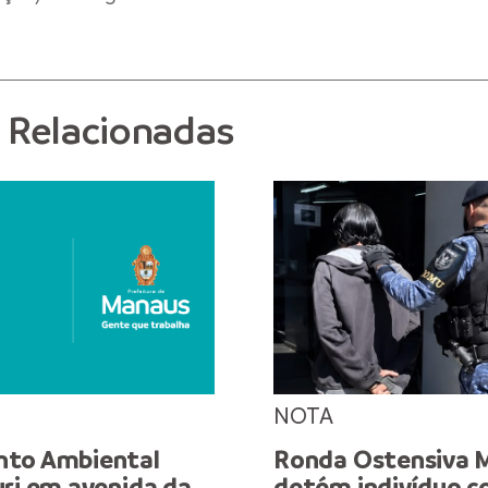
s Relacionadas
NOTA
nto Ambiental
Ronda Ostensiva M
uri em avenida da
detém indivíduo 