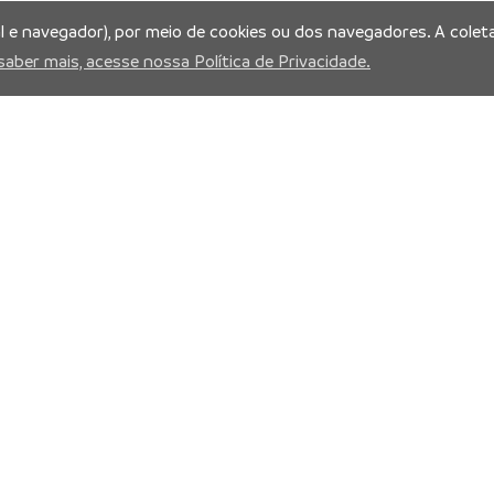
al e navegador), por meio de cookies ou dos navegadores. A coleta
saber mais, acesse nossa Política de Privacidade.
is:
Prefeitura Municipal de Manaus
Município de Manaus
CNPJ:04.365.326.0001-73
Av. Brasil, 2971 – Compensa, Manaus-AM
CEP: 69036-110
Copyright 2026. Todos os direitos reservados.