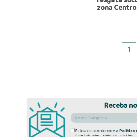
zona Centr
1
Receba no
Estou de acordo com a
Política 
O e-mail é salvo em banco de dados para consulta futura.