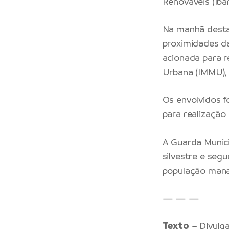
Renováveis (Iba
Na manhã desta 
proximidades da
acionada para r
Urbana (IMMU), 
Os envolvidos f
para realização
A Guarda Munic
silvestre e seg
população mana
— — —
Texto
– Divulg