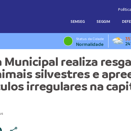
Polític
SEMSEG
SEGGIM
DEFE
35
Status da Cidade
24
Normalidade
 Municipal realiza resg
nimais silvestres e apr
ulos irregulares na capi
us