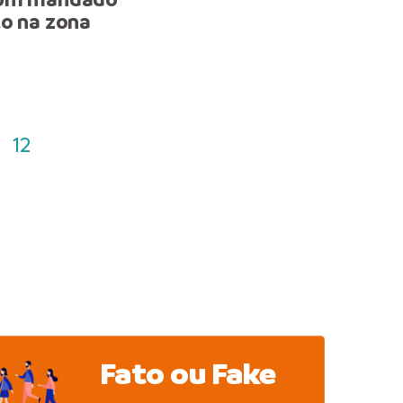
to na zona
detém homem com man
de prisão em aberto na c
12
Fato ou Fake