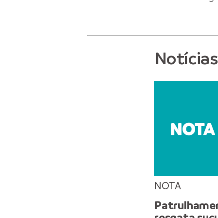
Notícia
NOTA
Patrulhame
resgata suc