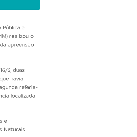
 Pública e
M) realizou o
m da apreensão
16/6, duas
 que havia
egunda referia-
cia localizada
s e
s Naturais