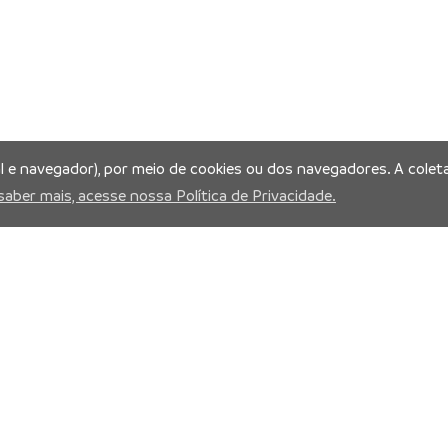
al e navegador), por meio de cookies ou dos navegadores. A coleta
saber mais, acesse nossa Política de Privacidade.
is:
Prefeitura Municipal de Manaus