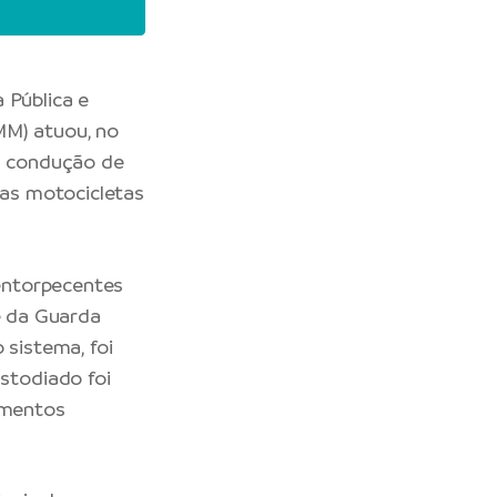
 Pública e
M) atuou, no
na condução de
as motocicletas
entorpecentes
e da Guarda
 sistema, foi
stodiado foi
imentos