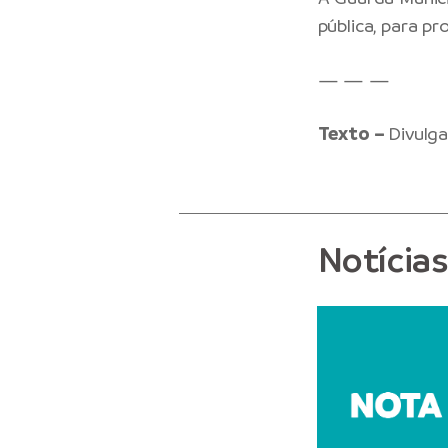
pública, para p
— — —
Texto –
Divulg
Notícia