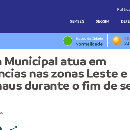
Polític
SEMSEG
SEGGIM
DEFE
38
Status da Cidade
23
Normalidade
 Municipal atua em
ncias nas zonas Leste e
aus durante o fim de 
us