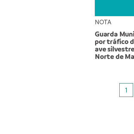
NOTA
Guarda Munic
por tráfico 
ave silvestr
Norte de M
1