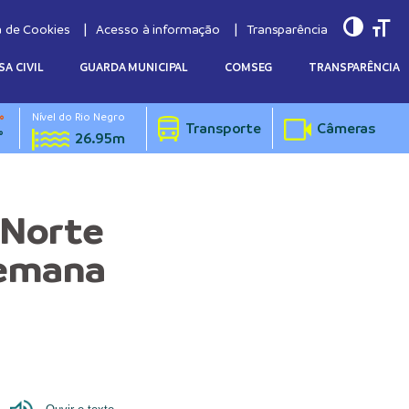
Toggle
Togg
a de Cookies
Acesso à informação
Transparência
SA CIVIL
GUARDA MUNICIPAL
COMSEG
TRANSPARÊNCIA
Nível do Rio Negro
°
Transporte
Câmeras
°
26.95m
 Norte
semana