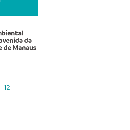
NOTA
biental
Ronda Ostensiva Municip
 avenida da
detém indivíduo com m
e de Manaus
de prisão em aberto na 
Leste da capital
12