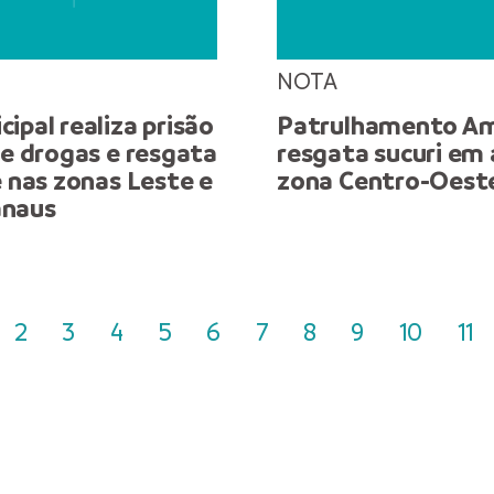
NOTA
ipal realiza prisão
Patrulhamento Am
de drogas e resgata
resgata sucuri em
e nas zonas Leste e
zona Centro-Oest
anaus
2
3
4
5
6
7
8
9
10
11