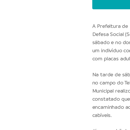
A
Prefeitura de
Defesa Social
(S
sábado e no dom
um indivíduo c
com placas adul
Na tarde de sá
no campo do Tei
Municipal reali
constatado que
encaminhado ao 
cabíveis.