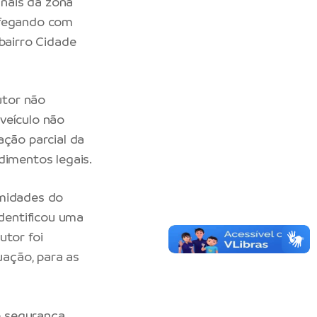
nais da zona
afegando com
 bairro Cidade
utor não
veículo não
ação parcial da
dimentos legais.
imidades do
identificou uma
utor foi
ação, para as
e segurança