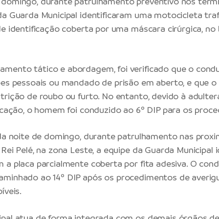
 domingo, durante patrulhamento preventivo nos termi
da Guarda Municipal identificaram uma motocicleta tr
de identificação coberta por uma máscara cirúrgica, no
mento tático e abordagem, foi verificado que o cond
ões pessoais ou mandado de prisão em aberto, e que o 
trição de roubo ou furto. No entanto, devido à adulter
ficação, o homem foi conduzido ao 6º DIP para os proce
 da noite de domingo, durante patrulhamento nas prox
 Rei Pelé, na zona Leste, a equipe da Guarda Municipal 
 a placa parcialmente coberta por fita adesiva. O cond
aminhado ao 14º DIP após os procedimentos de averigu
íveis.
ipal atua de forma integrada com os demais órgãos d