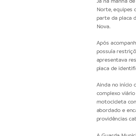
Já na manhã de
Norte, equipes 
parte da placa 
Nova.
Após acompanha
possuía restriç
apresentava res
placa de identi
Ainda no início
complexo viário
motocicleta com
abordado e enc
providências cab
A Guarda Munic