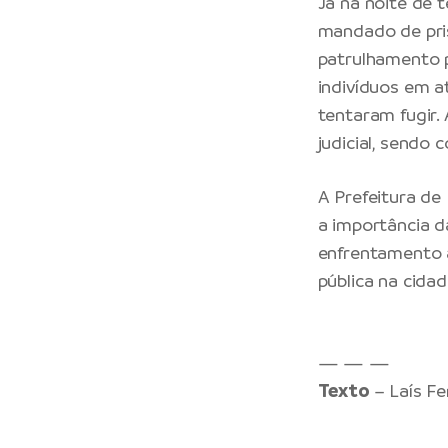
Já na noite de t
mandado de pris
patrulhamento p
indivíduos em a
tentaram fugir.
judicial, sendo 
A Prefeitura d
a importância d
enfrentamento 
pública na cidad
— — —
Texto
– Laís F