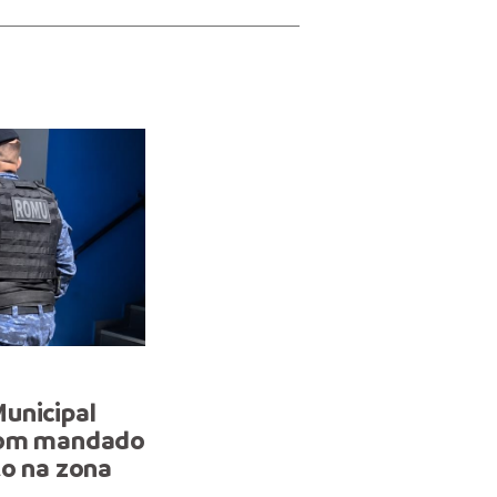
NOTA
unicipal
Guarda Municipal realiza
com mandado
prisões por tráfico de dr
to na zona
detém homem com man
de prisão em aberto na c