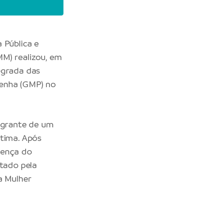
 Pública e
M) realizou, em
egrada das
Penha (GMP) no
lagrante de um
ítima. Após
sença do
ptado pela
a Mulher