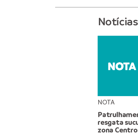
Notícia
NOTA
Patrulhame
resgata suc
zona Centr