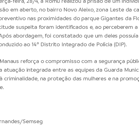
erça-feira, 28/4, a Romu realizou a prisão de um indiv
ão em aberto, no bairro Novo Aleixo, zona Leste da ca
reventivo nas proximidades do parque Gigantes da Flo
titude suspeita foram identificados e, ao perceberem a 
 Após abordagem, foi constatado que um deles possuía
conduzido ao 14º Distrito Integrado de Polícia (DIP).
e Manaus reforça o compromisso com a segurança públi
a atuação integrada entre as equipes da Guarda Munic
à criminalidade, na proteção das mulheres e na prom
e.
ernandes/Semseg