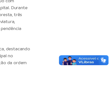
íduo com
pital. Durante
resta, três
viatura,
 pendência
ca, destacando
ipal no
oção da ordem