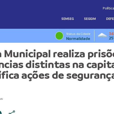
Polític
SEMSEG
SEGGIM
DEFE
36
Status da Cidade
25
Normalidade
 Municipal realiza pris
cias distintas na capita
ifica ações de seguranç
us