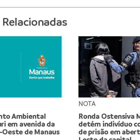
s Relacionadas
NOTA
nto Ambiental
Ronda Ostensiva M
uri em avenida da
detém indivíduo 
o-Oeste de Manaus
de prisão em aber
Leste da capital