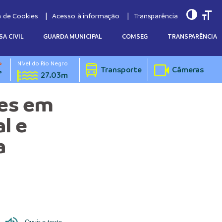
Toggle
Togg
a de Cookies
Acesso à informação
Transparência
SA CIVIL
GUARDA MUNICIPAL
COMSEG
TRANSPARÊNCIA
Nível do Rio Negro
°
Transporte
Câmeras
°
27.03m
ões em
l e
a