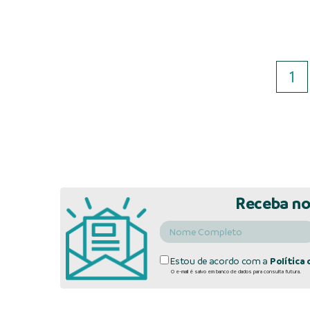
1
Receba no
Estou de acordo com a
Política 
O e-mail é salvo em banco de dados para consulta futura.