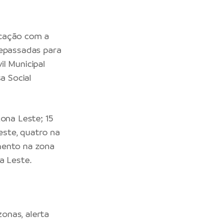
icação com a
repassadas para
l Municipal
a Social
ona Leste; 15
ste, quatro na
mento na zona
a Leste.
onas, alerta