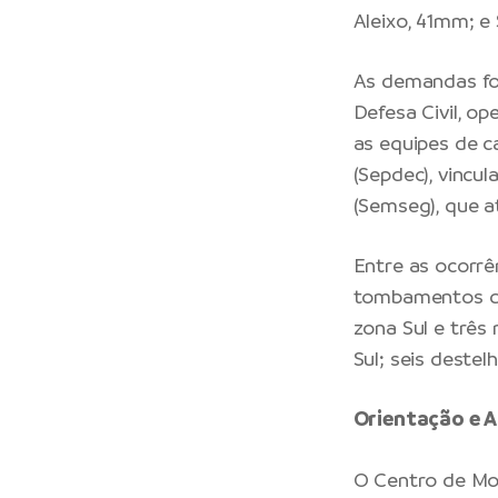
Aleixo, 41mm; e
As demandas for
Defesa Civil, o
as equipes de c
(Sepdec), vincul
(Semseg), que 
Entre as ocorrê
tombamentos de 
zona Sul e três
Sul; seis deste
Orientação e A
O Centro de Mon