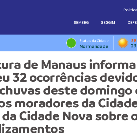
Polític
SEMSEG
SEGGIM
DEFE
38
Status da Cidade
23
Normalidade
tura de Manaus informa
u 32 ocorrências devid
 chuvas deste domingo 
 os moradores da Cidad
 da Cidade Nova sobre o
lizamentos