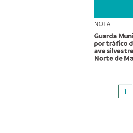
NOTA
Guarda Munic
por tráfico 
ave silvestr
Norte de M
1