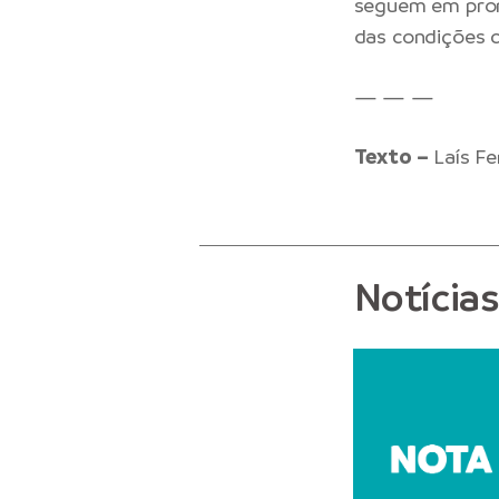
seguem em pron
das condições c
— — —
Texto –
Laís F
Notícia