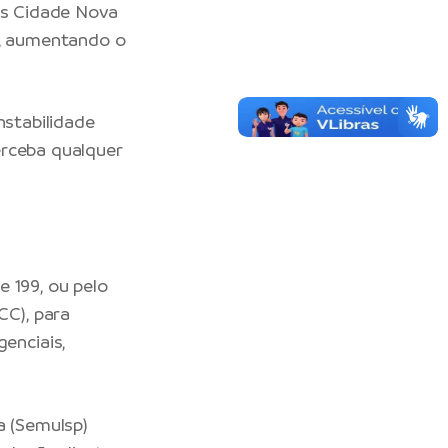
ros Cidade Nova
o, aumentando o
nstabilidade
erceba qualquer
 199, ou pelo
C), para
enciais,
a (Semulsp)