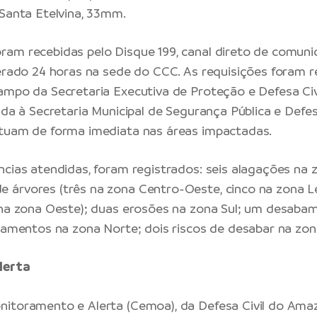
 Santa Etelvina, 33mm.
am recebidas pelo Disque 199, canal direto de comun
perado 24 horas na sede do CCC. As requisições foram 
ampo da Secretaria Executiva de Proteção e Defesa Civi
ada à Secretaria Municipal de Segurança Pública e Defes
atuam de forma imediata nas áreas impactadas.
ncias atendidas, foram registrados: seis alagações na z
árvores (três na zona Centro-Oeste, cinco na zona Le
 na zona Oeste); duas erosões na zona Sul; um desaba
lhamentos na zona Norte; dois riscos de desabar na zon
lerta
itoramento e Alerta (Cemoa), da Defesa Civil do Amaz