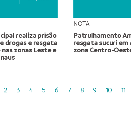
NOTA
ipal realiza prisão
Patrulhamento Am
de drogas e resgata
resgata sucuri em
e nas zonas Leste e
zona Centro-Oest
anaus
2
3
4
5
6
7
8
9
10
11