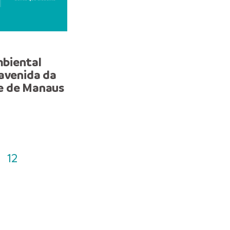
NOTA
biental
Ronda Ostensiva Municip
 avenida da
detém indivíduo com m
e de Manaus
de prisão em aberto na 
Leste da capital
12