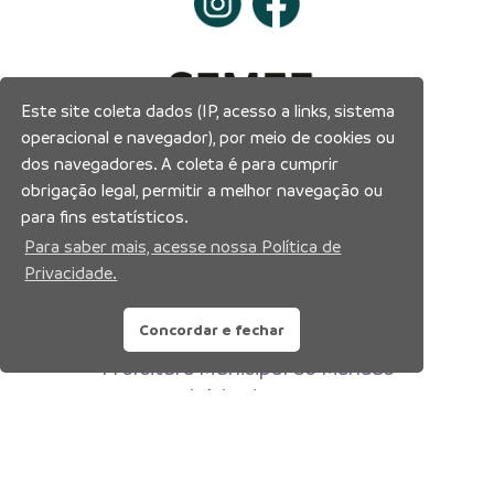
Este site coleta dados (IP, acesso a links, sistema
operacional e navegador), por meio de cookies ou
dos navegadores. A coleta é para cumprir
obrigação legal, permitir a melhor navegação ou
para fins estatísticos.
Para saber mais, acesse nossa Política de
Privacidade.
Concordar e fechar
Prefeitura Municipal de Manaus
Município de Manaus
CNPJ:04.365.326.0001-73
Av. Brasil, 2971 – Compensa, Manaus-AM
CEP: 69036-110