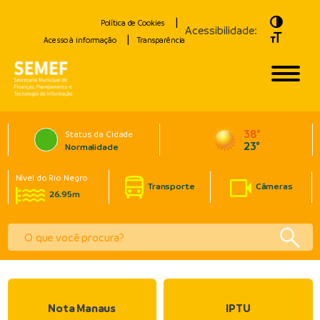
Toggle H
Política de Cookies
Acessibilidade:
Toggle Fo
Acesso à informação
Transparência
38°
Status da Cidade
23°
Normalidade
Nível do Rio Negro
Transporte
Câmeras
26.95m
Nota Manaus
IPTU