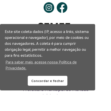
Este site coleta dados (IP, acesso a links, sistema
operacional e navegador), por meio de cookies ou
dos navegadores. A coleta é para cumprir
obrigação legal, permitir a melhor navegação ou
para fins estatísticos.
Para saber mais, acesse nossa Política de
Privacidade.
Concordar e fechar
Prefeitura Municipal de Manaus
Município de Manaus
CNPJ:04.365.326.0001-73
Av. Brasil, 2971 – Compensa, Manaus-AM