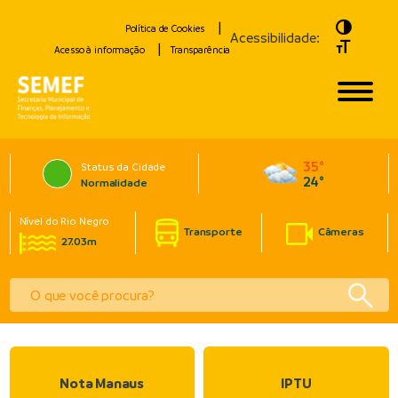
Toggle H
Política de Cookies
Acessibilidade:
Toggle Fo
Acesso à informação
Transparência
35°
Status da Cidade
24°
Normalidade
Nível do Rio Negro
Transporte
Câmeras
27.03m
Nota Manaus
IPTU