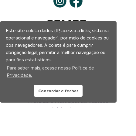
Este site coleta dados (IP, acesso a links, sistema
operacional e navegador), por meio de cookies ou
dos navegadores. A coleta é para cumprir
obrigação legal, permitir a melhor navegação ou
para fins estatísticos.
Para saber mais, acesse nossa Política de
Privacidade.
Concordar e fechar
Prefeitura Municipal de Manaus
Município de Manaus
CNPJ:04.365.326.0001-73
Av. Brasil, 2971 – Compensa, Manaus-AM
CEP: 69036-110