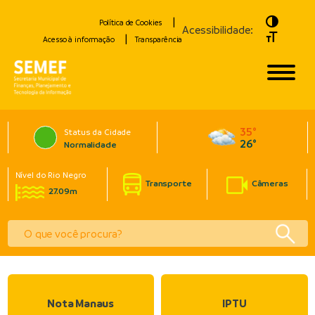
Toggle H
Política de Cookies
Acessibilidade:
Toggle Fo
Acesso à informação
Transparência
35°
Status da Cidade
26°
Normalidade
Nível do Rio Negro
Transporte
Câmeras
27.09m
Nota Manaus
IPTU