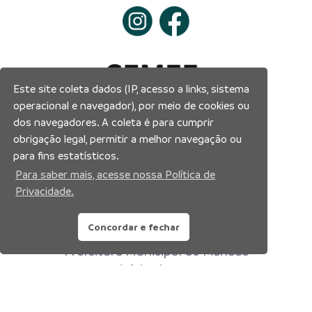
Este site coleta dados (IP, acesso a links, sistema
operacional e navegador), por meio de cookies ou
dos navegadores. A coleta é para cumprir
obrigação legal, permitir a melhor navegação ou
para fins estatísticos.
Para saber mais, acesse nossa Política de
Privacidade.
Concordar e fechar
Prefeitura Municipal de Manaus
Município de Manaus
CNPJ:04.365.326.0001-73
Av. Brasil, 2971 – Compensa, Manaus-AM