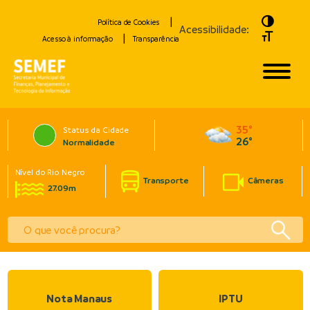
Toggle H
Política de Cookies
Acessibilidade:
Toggle Fo
Acesso à informação
Transparência
35°
Status da Cidade
26°
Normalidade
Nível do Rio Negro
Transporte
Câmeras
27.09m
Nota Manaus
IPTU