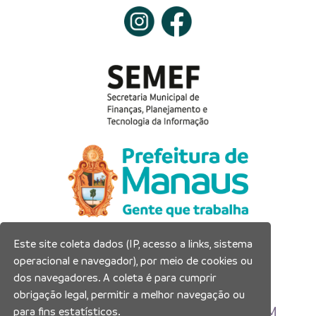
Este site coleta dados (IP, acesso a links, sistema
Prefeitura Municipal de Manaus
operacional e navegador), por meio de cookies ou
Município de Manaus
dos navegadores. A coleta é para cumprir
CNPJ:04.365.326.0001-73
obrigação legal, permitir a melhor navegação ou
Av. Brasil, 2971 – Compensa, Manaus-AM
para fins estatísticos.