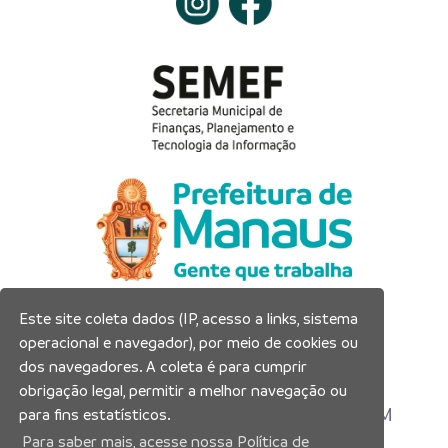
Este site coleta dados (IP, acesso a links, sistema
Prefeitura Municipal de Manaus
operacional e navegador), por meio de cookies ou
Município de Manaus
dos navegadores. A coleta é para cumprir
CNPJ:04.365.326.0001-73
obrigação legal, permitir a melhor navegação ou
Av. Brasil, 2971 – Compensa, Manaus-AM
para fins estatísticos.
CEP: 69036-110
Para saber mais, acesse nossa Política de