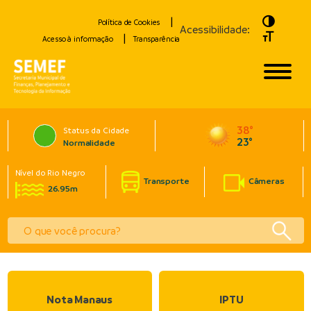
Toggle H
Política de Cookies
Acessibilidade:
Toggle Fo
Acesso à informação
Transparência
38°
Status da Cidade
23°
Normalidade
Nível do Rio Negro
Transporte
Câmeras
26.95m
Nota Manaus
IPTU