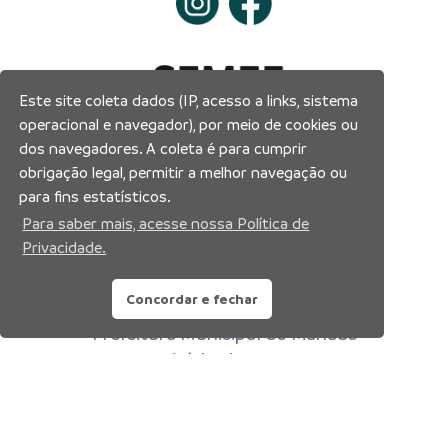
Este site coleta dados (IP, acesso a links, sistema
operacional e navegador), por meio de cookies ou
dos navegadores. A coleta é para cumprir
obrigação legal, permitir a melhor navegação ou
para fins estatísticos.
Para saber mais, acesse nossa Política de
Privacidade.
Concordar e fechar
Prefeitura Municipal de Manaus
Município de Manaus
CNPJ:04.365.326.0001-73
Av. Brasil, 2971 – Compensa, Manaus-AM
CEP: 69036-110