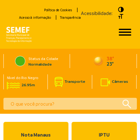
Toggle H
Política de Cookies
Acessibilidade:
Toggle Fo
Acesso à informação
Transparência
38°
Status da Cidade
23°
Normalidade
Nível do Rio Negro
Transporte
Câmeras
26.95m
Nota Manaus
IPTU