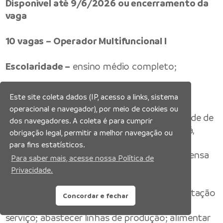
Disponível até 9/6/2026 ou encerramento da
vaga
10 vagas – Operador Multifuncional I
Escolaridade –
ensino médio completo;
Experiência –
não é necessário;
Este site coleta dados (IP, acesso a links, sistema
operacional e navegador), por meio de cookies ou
Requisitos Obrigatórios
– ter disponibilidade de
dos navegadores. A coleta é para cumprir
horário, não residir nos bairros: Parque Mauá,
obrigação legal, permitir a melhor navegação ou
Centro, Ramal do Brasileirinho, Valparaíso e
para fins estatísticos.
possuir documentação completa (com dispensa
Para saber mais, acesse nossa Política de
militar);
Privacidade.
Atividades –
preparar materiais para alimentação
Concordar e fechar
de linhas de produção; organizar a área de
serviço; abastecer linhas de produção; alimentar