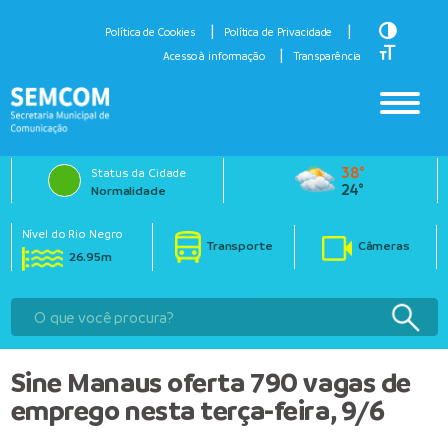
Toggle H
Política de Cookies
Política de Privacidade
Toggle Fo
Acesso à informação
Transparência
38°
Status da Cidade
24°
Normalidade
Nível do Rio Negro
Transporte
Câmeras
26.95m
Sine Manaus oferta 790 vagas de
emprego nesta terça-feira, 9/6