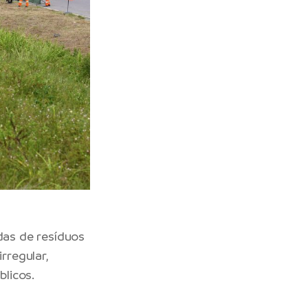
das de resíduos
rregular,
licos.