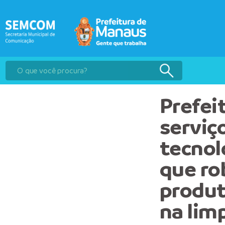
Prefei
serviç
tecnol
que ro
produt
na lim