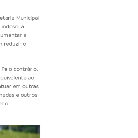
etaria Municipal
Lindoso, a
 aumentar a
m reduzir o
Pelo contrário.
quivalente ao
 atuar em outras
inadas e outros
er o