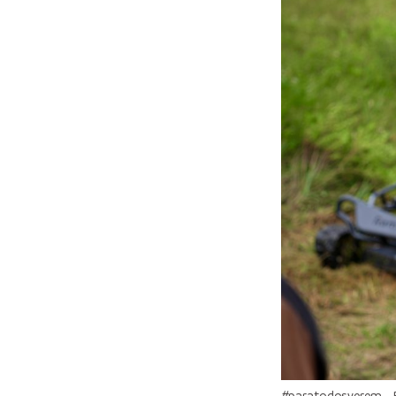
#paratodosverem – Pr