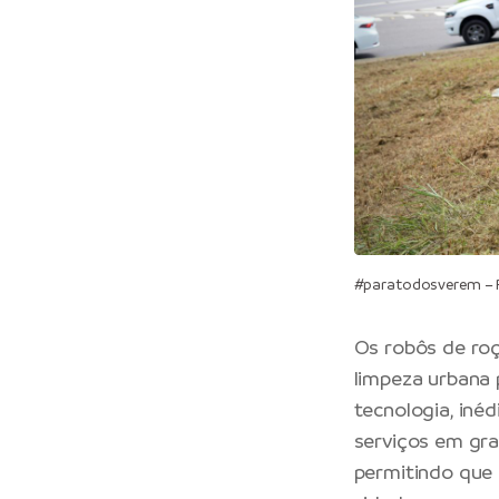
#paratodosverem – P
Os robôs de ro
limpeza urbana p
tecnologia, inéd
serviços em gran
permitindo que 