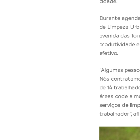
cidade.
Durante agenda 
de Limpeza Urb
avenida das Tor
produtividade e
efetivo.
“Algumas pessoa
Nós contratamos
de 14 trabalhad
áreas onde a má
serviços de lim
trabalhador”, a