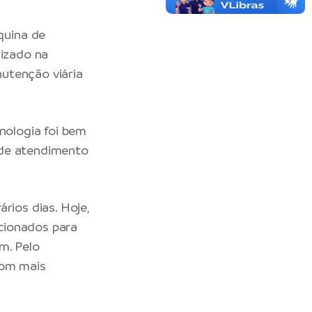
quina de
lizado na
utenção viária
cnologia foi bem
 de atendimento
rios dias. Hoje,
cionados para
m. Pelo
com mais