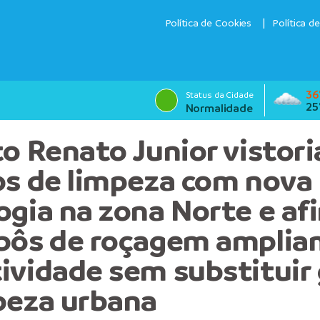
Política de Cookies
Política d
36
Status da Cidade
25
Normalidade
to Renato Junior vistori
os de limpeza com nova
ogia na zona Norte e af
bôs de roçagem amplia
ividade sem substituir 
peza urbana