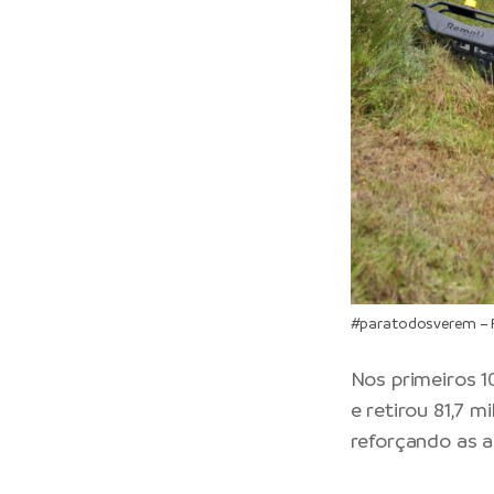
#paratodosverem – R
Nos primeiros 1
e retirou 81,7 m
reforçando as a