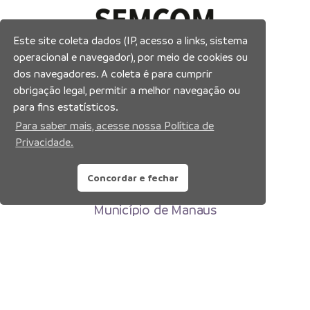
Este site coleta dados (IP, acesso a links, sistema
operacional e navegador), por meio de cookies ou
dos navegadores. A coleta é para cumprir
obrigação legal, permitir a melhor navegação ou
para fins estatísticos.
Para saber mais, acesse nossa Política de
Privacidade.
Concordar e fechar
Prefeitura Municipal de Manaus
Município de Manaus
CNPJ:04.365.326.0001-73
Av. Brasil, 2971 – Compensa, Manaus-AM
CEP: 69036-110
Copyright 2026. Todos os direitos reservados.