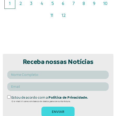
1
2
3
4
5
6
7
8
9
10
11
12
Receba nossas Notícias
Estou de acordo com a
Política de Privacidade.
O e-mail é salvo em banco de dados para consulta futura.