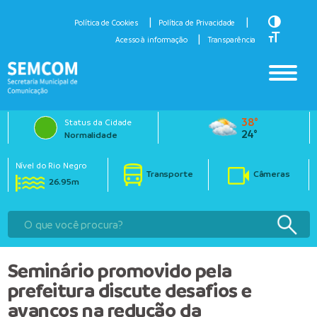
Toggle H
Política de Cookies
Política de Privacidade
Toggle Fo
Acesso à informação
Transparência
38°
Status da Cidade
24°
Normalidade
Nível do Rio Negro
Transporte
Câmeras
26.95m
Seminário promovido pela
prefeitura discute desafios e
avanços na redução da