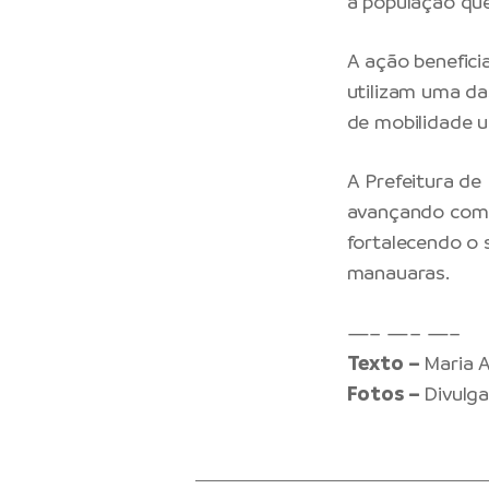
à população que 
A ação benefici
utilizam uma d
de mobilidade u
A Prefeitura de
avançando com 
fortalecendo o
manauaras.
—– —– —–
Texto –
Maria 
Fotos –
Divulg