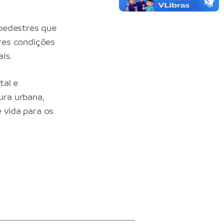
 pedestres que
res condições
is.
tal e
ra urbana,
 vida para os