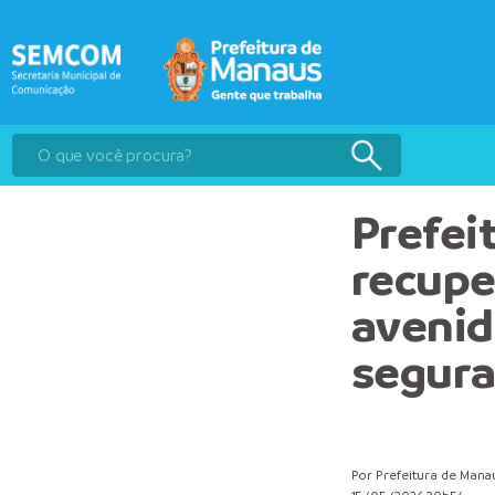
Prefei
recupe
avenid
segura
Por Prefeitura de Mana