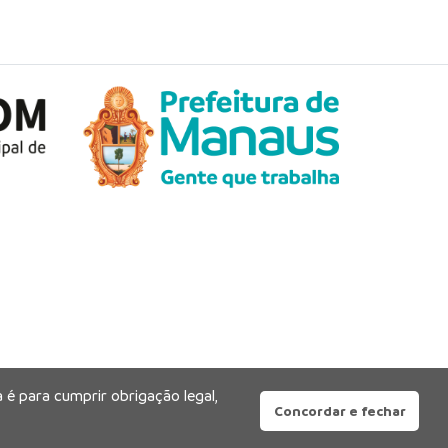
 é para cumprir obrigação legal,
Concordar e fechar