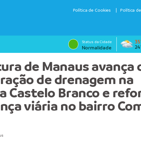
Política de Cookies
Política d
35
Status da Cidade
24
Normalidade
tura de Manaus avança
ração de drenagem na
a Castelo Branco e refo
nça viária no bairro C
us