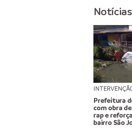
Notícia
INTERVENÇÃ
Prefeitura 
com obra de
rap e reforç
bairro São J