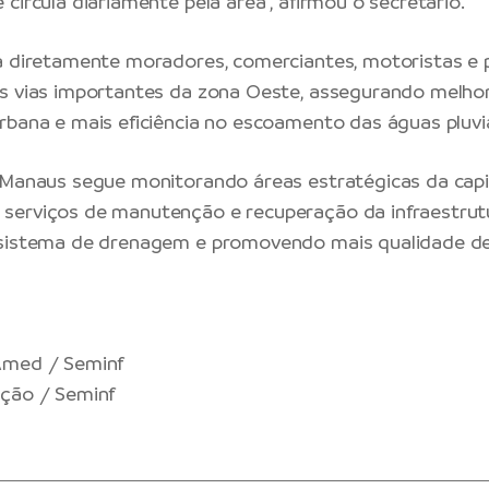
circula diariamente pela área”, afirmou o secretário.
a diretamente moradores, comerciantes, motoristas e
as vias importantes da zona Oeste, assegurando melho
rbana e mais eficiência no escoamento das águas pluvia
 Manaus segue monitorando áreas estratégicas da capi
serviços de manutenção e recuperação da infraestrutu
 sistema de drenagem e promovendo mais qualidade de
Amed / Seminf
ação / Seminf