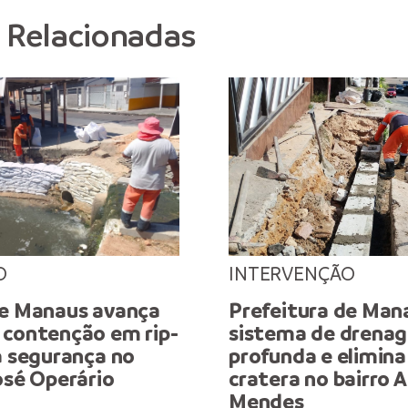
s Relacionadas
O
INTERVENÇÃO
de Manaus avança
Prefeitura de Man
 contenção em rip-
sistema de drena
a segurança no
profunda e elimina
osé Operário
cratera no bairro
Mendes