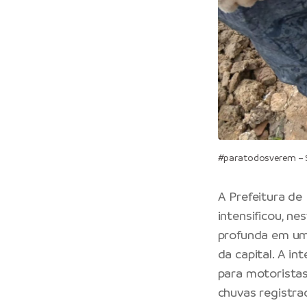
#paratodosverem – 
A
Prefeitura de
intensificou, n
profunda em um
da capital. A in
para motoristas
chuvas registra