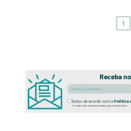
1
Receba no
Estou de acordo com a
Política 
O e-mail é salvo em banco de dados para consulta futura.