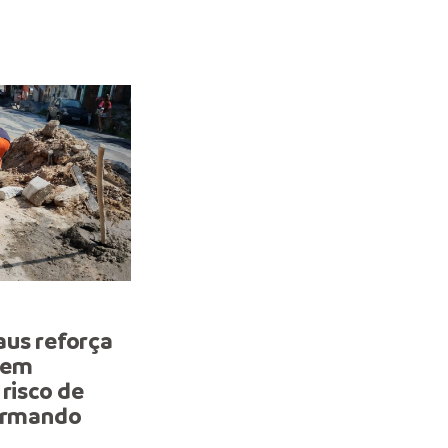
INTERVENÇÃO
aus reforça
Prefeitura de Manaus re
gem
infraestrutura do Alvora
 risco de
com recuperação de rede
 Armando
drenagem profunda