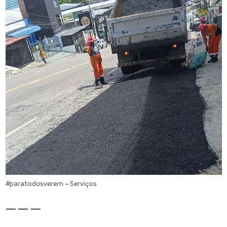
#paratodosverem – Serviços
— — —