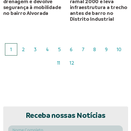
drenagem e devolve
ramal 2000 e leva
segurança à mobilidade
infraestrutura a trecho
no bairro Alvorada
antes de barro no
Distrito Industrial
1
2
3
4
5
6
7
8
9
10
11
12
Receba nossas Notícias