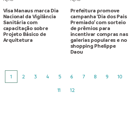
Visa Manaus marca Dia
Prefeitura promove
Nacional da Vigilância
campanha ‘Dia dos Pais
Sanitária com
Premiado’ com sorteio
capacitação sobre
de prêmios para
Projeto Básico de
incentivar compras nas
Arquitetura
galerias populares e no
shopping Phelippe
Daou
1
2
3
4
5
6
7
8
9
10
11
12