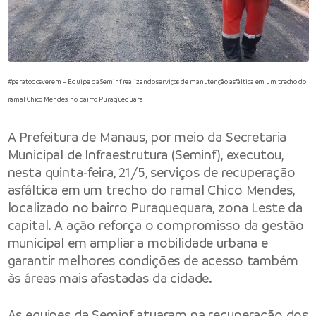
#paratodosverem – Equipe da Seminf realizando serviços de manutenção asfáltica em um trecho do
ramal Chico Mendes, no bairro Puraquequara
A
Prefeitura de Manaus
, por meio da
Secretaria
Municipal de Infraestrutura
(Seminf), executou,
nesta quinta-feira, 21/5, serviços de recuperação
asfáltica em um trecho do ramal Chico Mendes,
localizado no bairro Puraquequara, zona Leste da
capital. A ação reforça o compromisso da gestão
municipal em ampliar a mobilidade urbana e
garantir melhores condições de acesso também
às áreas mais afastadas da cidade.
As equipes da Seminf atuaram na recuperação dos