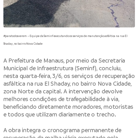
#paratodosverem – Equipe da Seminf executando os serviços de manutenção asfáltica na rua El
Shaday, no bairro Nova Cidade
A
Prefeitura de Manaus
, por meio da
Secretaria
Municipal de Infraestrutura
(Seminf), concluiu,
nesta quarta-feira, 3/6, os serviços de recuperação
asfáltica na rua El Shaday, no bairro Nova Cidade,
zona Norte da capital. A intervenção devolve
melhores condições de trafegabilidade à via,
beneficiando diretamente moradores, motoristas
e todos que utilizam diariamente o trecho.
A obra integra o cronograma permanente de
recuperação da malha viária executado pela