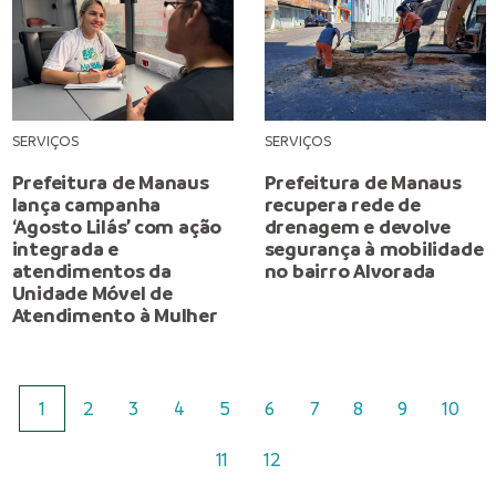
SERVIÇOS
SERVIÇOS
Prefeitura de Manaus
Prefeitura de Manaus
lança campanha
recupera rede de
‘Agosto Lilás’ com ação
drenagem e devolve
integrada e
segurança à mobilidade
atendimentos da
no bairro Alvorada
Unidade Móvel de
Atendimento à Mulher
1
2
3
4
5
6
7
8
9
10
11
12