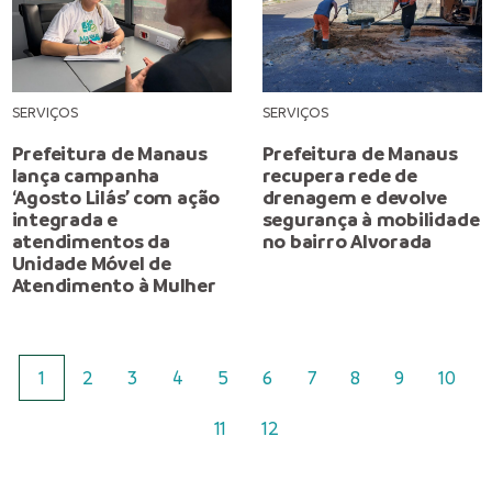
SERVIÇOS
SERVIÇOS
Prefeitura de Manaus
Prefeitura de Manaus
lança campanha
recupera rede de
‘Agosto Lilás’ com ação
drenagem e devolve
integrada e
segurança à mobilidade
atendimentos da
no bairro Alvorada
Unidade Móvel de
Atendimento à Mulher
1
2
3
4
5
6
7
8
9
10
11
12