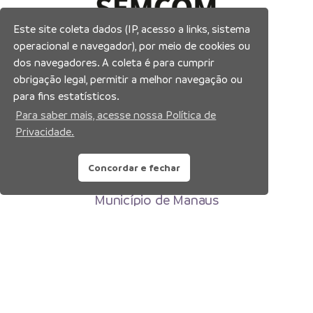
Este site coleta dados (IP, acesso a links, sistema
operacional e navegador), por meio de cookies ou
dos navegadores. A coleta é para cumprir
obrigação legal, permitir a melhor navegação ou
para fins estatísticos.
Para saber mais, acesse nossa Política de
Privacidade.
Concordar e fechar
Prefeitura Municipal de Manaus
Município de Manaus
CNPJ:04.365.326.0001-73
Av. Brasil, 2971 – Compensa, Manaus-AM
CEP: 69036-110
Copyright 2026. Todos os direitos reservados.