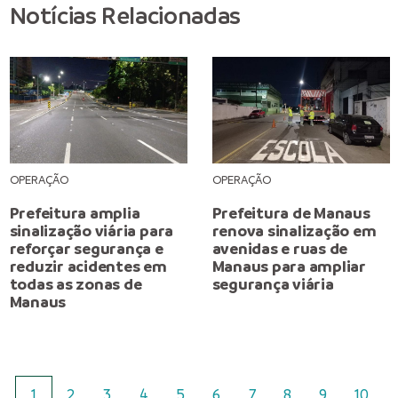
Notícias Relacionadas
OPERAÇÃO
OPERAÇÃO
Prefeitura amplia
Prefeitura de Manaus
sinalização viária para
renova sinalização em
reforçar segurança e
avenidas e ruas de
reduzir acidentes em
Manaus para ampliar
todas as zonas de
segurança viária
Manaus
1
2
3
4
5
6
7
8
9
10