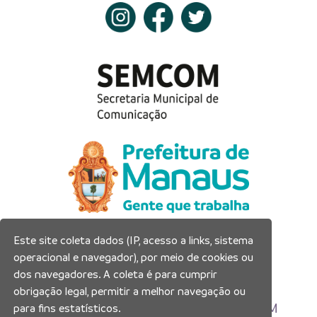
Este site coleta dados (IP, acesso a links, sistema
Prefeitura Municipal de Manaus
operacional e navegador), por meio de cookies ou
Município de Manaus
dos navegadores. A coleta é para cumprir
CNPJ:04.365.326.0001-73
obrigação legal, permitir a melhor navegação ou
Av. Brasil, 2971 – Compensa, Manaus-AM
para fins estatísticos.