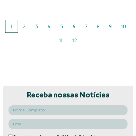
1
2
3
4
5
6
7
8
9
10
11
12
Receba nossas Notícias